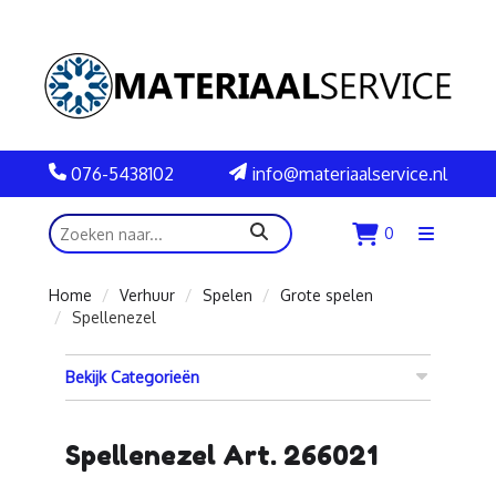
076-5438102
info@materiaalservice.nl
zoeken
0
Menu
openen
Home
Verhuur
Spelen
Grote spelen
Spellenezel
Bekijk Categorieën
Spellenezel Art. 266021