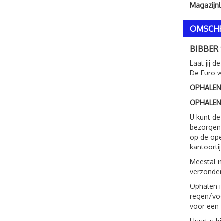
Magazijnl
OMSCHR
BIBBER 
Laat jij 
De Euro w
OPHALEN
OPHALEN
U kunt de
bezorgen.
op de ope
kantoorti
Meestal i
verzonden
Ophalen i
regen/voc
voor een 
Huurt u b