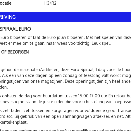
ocatie
H3/R2
IJVING
SPIRAAL EURO
de Euro bibberen of laat de Euro jouw bibberen. Met het spelen van deze
eet er mee om te gaan, maar wees voorzichtig! Leuk spel.
 OF BEZORGEN
 gehuurde materialen/artikelen, deze Euro Spiraal, 1 dag voor de hu
 Als een van deze dagen op een zondag of feestdag valt wordt moge
ningstijden van onze magazijnen. Deze openingstijden zijn heel ande
jden.
s ophalen de dag voor huurdatum tussen 15.00-17.00 uur En retour be
 bevestiging staan de juiste tijden die voor u bestelling van toepassin
s zelf laden, zelf lossen en zorgdragen voor voldoende groot trans
ht etc. Bij gebruik van een open aanhangwagen afdekzeil en net. Al
kentekenplaat.
ij ons een aanhangwagen dan heeft u mogelijk een verloopstukje nod