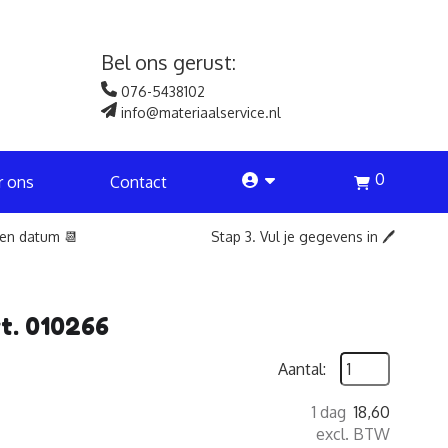
Bel ons gerust:
076-5438102
info@materiaalservice.nl
0
account
r ons
Contact
een datum 📆
Stap 3. Vul je gegevens in 🖊️
rt. 010266
Aantal:
1 dag
18,60
excl. BTW