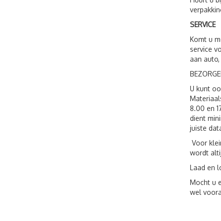
verpakkin
SERVICE
Komt u me
service v
aan auto,
BEZORGE
U kunt o
Materiaal
8.00 en 1
dient min
juiste dat
Voor klei
wordt alt
Laad en l
Mocht u e
wel voora