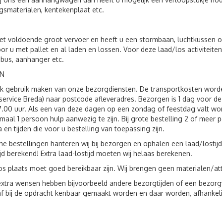
gsmaterialen, kentekenplaat etc.
t voldoende groot vervoer en heeft u een stormbaan, luchtkussen o.
oor u met pallet en al laden en lossen. Voor deze laad/los activite
 bus, aanhanger etc.
N
ok gebruik maken van onze bezorgdiensten. De transportkosten wor
service Breda) naar postcode afleveradres. Bezorgen is 1 dag voor 
7.00 uur. Als een van deze dagen op een zondag of feestdag valt wo
imaal 1 persoon hulp aanwezig te zijn. Bij grote bestelling 2 of mee
a en tijden die voor u bestelling van toepassing zijn.
ne bestellingen hanteren wij bij bezorgen en ophalen een laad/lostijd
ijd berekend! Extra laad-lostijd moeten wij helaas berekenen.
os plaats moet goed bereikbaar zijn. Wij brengen geen materialen/att
xtra wensen hebben bijvoorbeeld andere bezorgtijden of een bezorgven
f bij de opdracht kenbaar gemaakt worden en daar worden, afhankeli