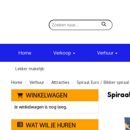
zoeken
Home
Verkoop
Verhuur
Lekker makelijk:
Home
Verhuur
Attracties
Spiraal Euro / Bibber spiraal
Spiraa
WINKELWAGEN
Je winkelwagen is nog leeg.
WAT WIL JE HUREN