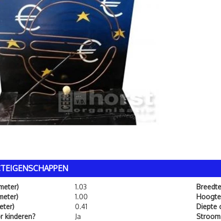
TEIGENSCHAPPEN
meter)
1.03
Breedt
meter)
1.00
Hoogte
eter)
0.41
Diepte
or kinderen?
Ja
Stroom