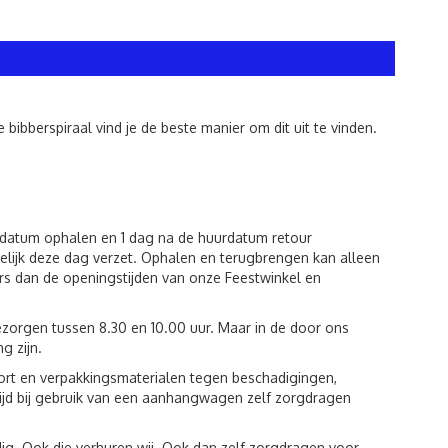
 bibberspiraal vind je de beste manier om dit uit te vinden.
urdatum ophalen en 1 dag na de huurdatum retour
lijk deze dag verzet. Ophalen en terugbrengen kan alleen
rs dan de openingstijden van onze Feestwinkel en
zorgen tussen 8.30 en 10.00 uur. Maar in de door ons
g zijn.
port en verpakkingsmaterialen tegen beschadigingen,
tijd bij gebruik van een aanhangwagen zelf zorgdragen
ig. Ook die verhuren wij. Ook dan zelf zorgdragen voor