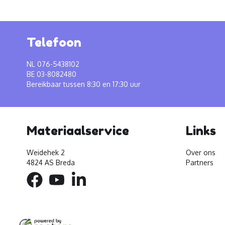
Telefoon
NL 076-5438102
BE 03-8082480
Bereikbaar tussen 8:30 en 17:30 uur
Materiaalservice
Links
Weidehek 2
Over ons
4824 AS Breda
Partners