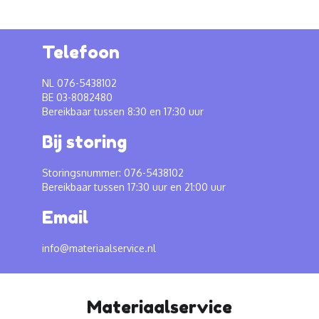
Telefoon
NL 076-5438102
BE 03-8082480
Bereikbaar tussen 8:30 en 17:30 uur
Bij storing
Storingsnummer: 076-5438102
Bereikbaar tussen 17:30 uur en 21:00 uur
Email
info@materiaalservice.nl
Materiaalservice