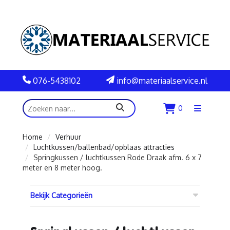
076-5438102
info@materiaalservice.nl
zoeken
0
Menu
openen
Home
Verhuur
Luchtkussen/ballenbad/opblaas attracties
Springkussen / luchtkussen Rode Draak afm. 6 x 7
meter en 8 meter hoog.
Bekijk Categorieën