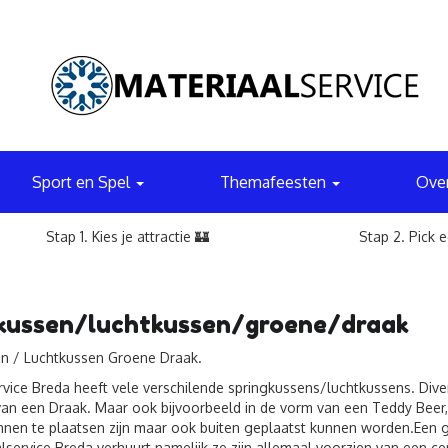
Sport en Spel
Themafeesten
Ove
Stap 1. Kies je attractie 🏰
Stap 2. Pick 
gkussen/luchtkussen/groene/draak
n / Luchtkussen Groene Draak.
rvice Breda heeft vele verschilende springkussens/luchtkussens. Dive
van een Draak. Maar ook bijvoorbeeld in de vorm van een Teddy Beer, 
innen te plaatsen zijn maar ook buiten geplaatst kunnen worden.Een
lservice Breda verhuurt namelijk ze zijn allemaal voorzien van een cer