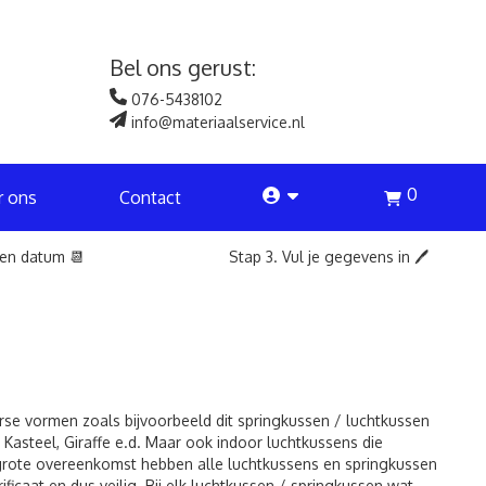
Bel ons gerust:
076-5438102
info@materiaalservice.nl
0
account
r ons
Contact
een datum 📆
Stap 3. Vul je gegevens in 🖊️
rse vormen zoals bijvoorbeeld dit springkussen / luchtkussen
Kasteel, Giraffe e.d. Maar ook indoor luchtkussens die
 grote overeenkomst hebben alle luchtkussens en springkussen
ificaat en dus veilig. Bij elk luchtkussen / springkussen wat