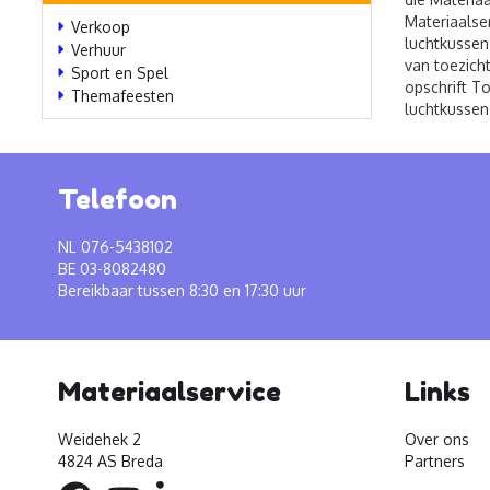
Materiaalser
Verkoop
luchtkussen
Verhuur
van toezich
Sport en Spel
opschrift T
Themafeesten
luchtkussen
Telefoon
NL 076-5438102
BE 03-8082480
Bereikbaar tussen 8:30 en 17:30 uur
Materiaalservice
Links
Weidehek 2
Over ons
4824 AS Breda
Partners