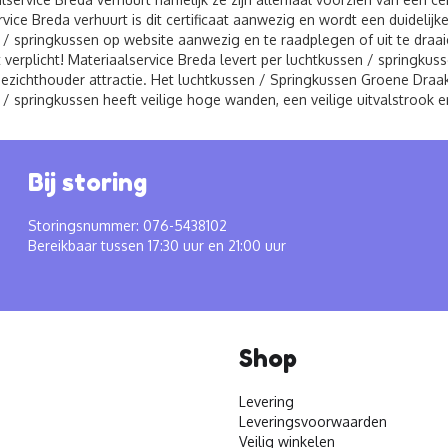
vice Breda verhuurt is dit certificaat aanwezig en wordt een duidelij
 / springkussen op website aanwezig en te raadplegen of uit te draaie
t verplicht! Materiaalservice Breda levert per luchtkussen / springku
oezichthouder attractie. Het luchtkussen / Springkussen Groene Draak
 / springkussen heeft veilige hoge wanden, een veilige uitvalstrook 
Bij storing
Storingsnummer: 076-5438102
Bereikbaar tussen 17:30 uur en 21:00 uur
Shop
Levering
Leveringsvoorwaarden
Veilig winkelen