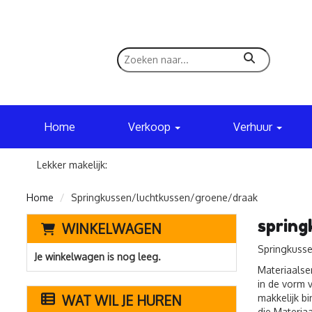
zoeken
Home
Verkoop
Verhuur
Lekker makelijk:
Home
Springkussen/luchtkussen/groene/draak
sprin
WINKELWAGEN
Springkusse
Je winkelwagen is nog leeg.
Materiaalse
in de vorm 
WAT WIL JE HUREN
makkelijk b
die Materiaa