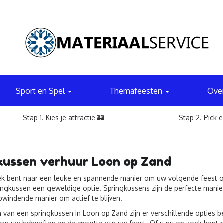
Sport en Spel
Themafeesten
Ove
Stap 1. Kies je attractie 🏰
Stap 2. Pick 
kussen verhuur Loon op Zand
ek bent naar een leuke en spannende manier om uw volgende feest of
ingkussen een geweldige optie. Springkussens zijn de perfecte man
pwindende manier om actief te blijven.
n van een springkussen in Loon op Zand zijn er verschillende opties b
 van uw behoeften en de grootte van uw feest. Of u nu op zoek bent n