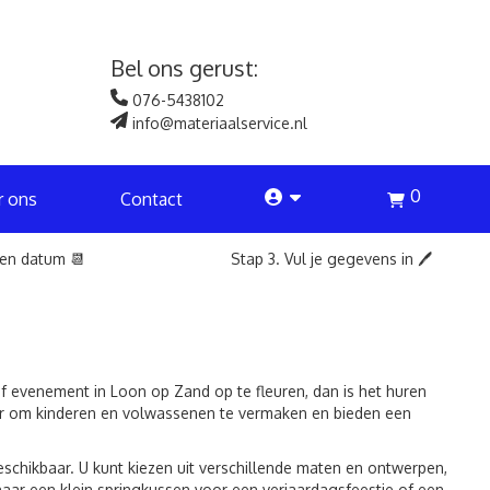
Bel ons gerust:
076-5438102
info@materiaalservice.nl
0
account
r ons
Contact
een datum 📆
Stap 3. Vul je gegevens in 🖊️
 evenement in Loon op Zand op te fleuren, dan is het huren
ier om kinderen en volwassenen te vermaken en bieden een
eschikbaar. U kunt kiezen uit verschillende maten en ontwerpen,
aar een klein springkussen voor een verjaardagsfeestje of een