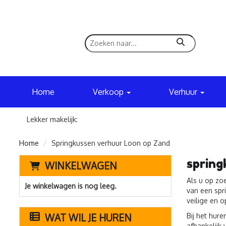
zoeken
Home
Verkoop
Verhuur
Lekker makelijk:
Home
Springkussen verhuur Loon op Zand
spring
WINKELWAGEN
Als u op zo
Je winkelwagen is nog leeg.
van een spr
veilige en o
WAT WIL JE HUREN
Bij het hure
afhankelijk