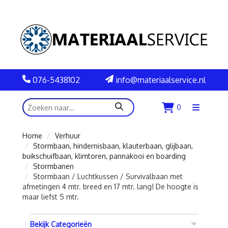
076-5438102
info@materiaalservice.nl
zoeken
0
Menu
openen
Home
Verhuur
Stormbaan, hindernisbaan, klauterbaan, glijbaan,
buikschuifbaan, klimtoren, pannakooi en boarding
Stormbanen
Stormbaan / Luchtkussen / Survivalbaan met
afmetingen 4 mtr. breed en 17 mtr. lang! De hoogte is
maar liefst 5 mtr.
Bekijk Categorieën