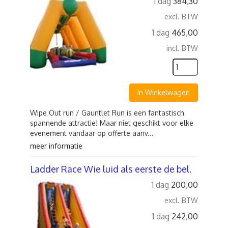
1 dag
384,30
excl. BTW
1 dag
465,00
incl. BTW
In Winkelwagen
Wipe Out run / Gauntlet Run is een fantastisch
spannende attractie! Maar niet geschikt voor elke
evenement vandaar op offerte aanv...
meer informatie
Ladder Race Wie luid als eerste de bel.
1 dag
200,00
excl. BTW
1 dag
242,00