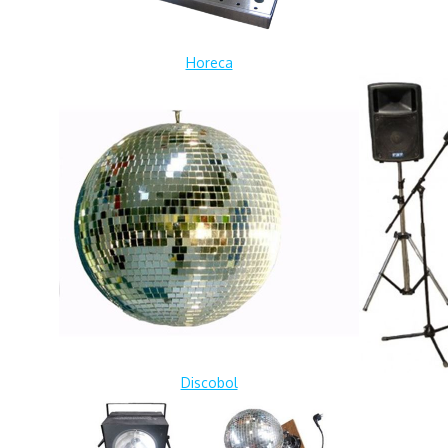
Horeca
Discobol