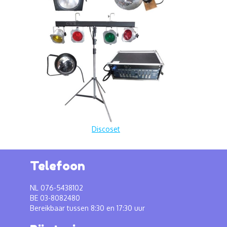
Discoset
Telefoon
NL 076-5438102
BE 03-8082480
Bereikbaar tussen 8:30 en 17:30 uur