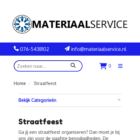
076-5438102
info@materiaalservice.nl
zoeken
0
Menu
openen
Home
Straatfeest
Bekijk Categorieën
Straatfeest
Ga jij een straatfeest organiseren? Dan moet je bij
ons zijn voor de gaafste benodigdheden. De