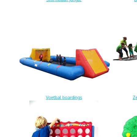
Voetbal boardings
Z