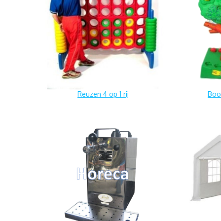
Reuzen 4 op 1 rij
Boo