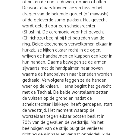
of buiten de ring te duwen, gooien of tillen.
De worstelaars kunnen kiezen tussen het
dragen van de bekende gordel (of mawashi)
of de geleverde sumo-pakken. Het gevecht
wordt geleid door een scheidsrechter
(Shushin). De ceremonie voor het gevecht
(Chirichozu) begint bij het betreden van de
ring. Beide deelnemers verwelkomen elkaar in
hurkzit, ze kijken elkaar recht in de ogen,
wrijven de handpalmen en klappen een keer in
hun handen. Daarna bewegen ze de armen
zijwaarts met de handpalmen naar boven,
waarna de handpalmen naar beneden worden
gedraaid. Vervolgens leggen ze de handen
weer op de knieën. Hierna begint het gevecht
met de Tachiai. De beide worstelaars zetten
de vuisten op de grond en nadat de
scheidsrechter Hakkeyoi heeft geroepen, start
de wedstrijd. Het moment waarop de
worstelaars tegen elkaar botsen beslist in
70% van de gevallen de wedstrijd. Na het
beëindigen van de strijd buigt de verliezer
richting de winnaar en verlaat onmiddellijk de