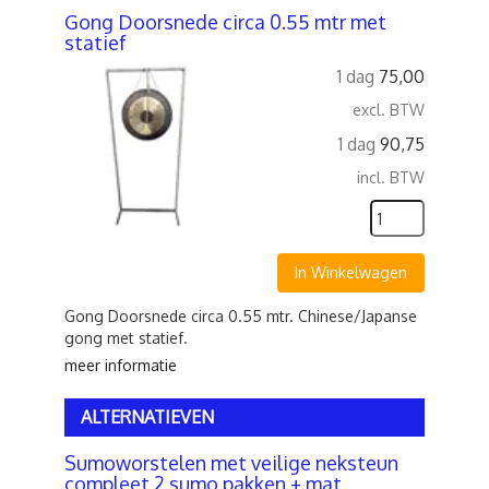
Gong Doorsnede circa 0.55 mtr met
statief
1 dag
75,00
excl. BTW
1 dag
90,75
incl. BTW
In Winkelwagen
Gong Doorsnede circa 0.55 mtr. Chinese/Japanse
gong met statief.
meer informatie
ALTERNATIEVEN
Sumoworstelen met veilige neksteun
compleet 2 sumo pakken + mat