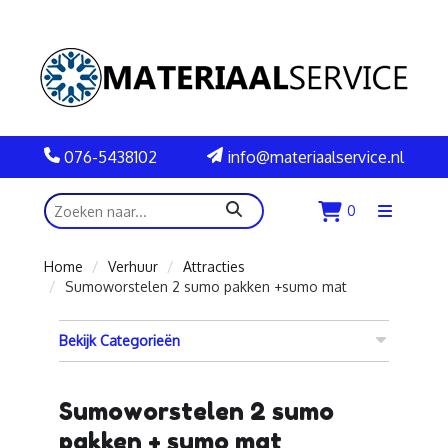
076-5438102
info@materiaalservice.nl
zoeken
0
Menu
openen
Home
Verhuur
Attracties
Sumoworstelen 2 sumo pakken +sumo mat
Bekijk Categorieën
Sumoworstelen 2 sumo
pakken + sumo mat