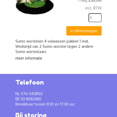
1 dag
230,00
incl. BTW
In Winkelwagen
Sumo worstelen 4 volwassen pakken 1 mat.
Wedstrijd van 2 Sumo worstel tegen 2 andere
Sumo worstelaars
meer informatie
Telefoon
NL 076-5438102
BE 03-8082480
Bereikbaar tussen 8:30 en 17:30 uur
Bij storing