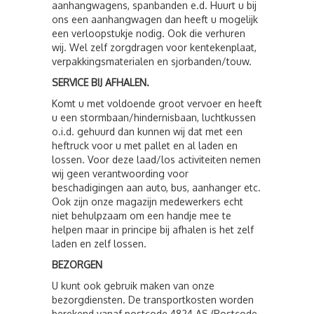
aanhangwagens, spanbanden e.d. Huurt u bij
ons een aanhangwagen dan heeft u mogelijk
een verloopstukje nodig. Ook die verhuren
wij. Wel zelf zorgdragen voor kentekenplaat,
verpakkingsmaterialen en sjorbanden/touw.
SERVICE BIJ AFHALEN.
Komt u met voldoende groot vervoer en heeft
u een stormbaan/hindernisbaan, luchtkussen
o.i.d. gehuurd dan kunnen wij dat met een
heftruck voor u met pallet en al laden en
lossen. Voor deze laad/los activiteiten nemen
wij geen verantwoording voor
beschadigingen aan auto, bus, aanhanger etc.
Ook zijn onze magazijn medewerkers echt
niet behulpzaam om een handje mee te
helpen maar in principe bij afhalen is het zelf
laden en zelf lossen.
BEZORGEN
U kunt ook gebruik maken van onze
bezorgdiensten. De transportkosten worden
berekend vanaf postcode 4824 AS (Postcode