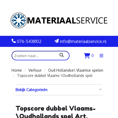
076-5438102
info@materiaalservice.nl
zoeken
0
Menu
openen
Home
Verhuur
Oud Hollandse\ Vlaamse spelen
Topscore dubbel Vlaams-\Oudhollands spel
Bekijk Categorieën
Topscore dubbel Vlaams-
\Oudhollands spel Art.