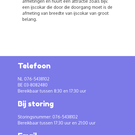
afmetingen en huurt een attractie zoals bijv.
een ijscokar die door die doorgang moet is de
afmeting van breedte van ijscokar van groot
belang.
Telefoon
NL 076-5438102
BE 03-8082480
Bereikbaar tussen 8:30 en 17:30 uur
Bij storing
Storingsnummer: 076-5438102
Bereikbaar tussen 17:30 uur en 21:00 uur