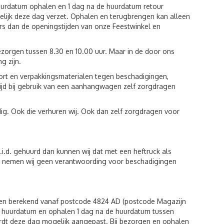
huurdatum ophalen en 1 dag na de huurdatum retour
lijk deze dag verzet. Ophalen en terugbrengen kan alleen
rs dan de openingstijden van onze Feestwinkel en
zorgen tussen 8.30 en 10.00 uur. Maar in de door ons
g zijn.
port en verpakkingsmaterialen tegen beschadigingen,
tijd bij gebruik van een aanhangwagen zelf zorgdragen
ig. Ook die verhuren wij. Ook dan zelf zorgdragen voor
i.d. gehuurd dan kunnen wij dat met een heftruck als
iten nemen wij geen verantwoording voor beschadigingen
den berekend vanaf postcode 4824 AD (postcode Magazijn
de huurdatum en ophalen 1 dag na de huurdatum tussen
rdt deze dag mogelijk aangepast. Bij bezorgen en ophalen