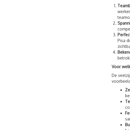
Teamb
werken
teamon
Spanni
compet
Perfec
Pisa d
zichtb
Bekend
betrok
Voor welk
De veelzi
voorbeel
Ze
be
Te
co
Fe
sa
Bu