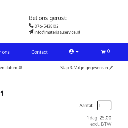
Bel ons gerust:
076-5438102
info@materiaalservice.nl
0
account
r ons
Contact
een datum 📆
Stap 3. Vul je gegevens in 🖊️
1
Aantal:
1 dag
25,00
excl. BTW