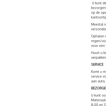
U kunt de
bezorgen.
op de ope
kantoorti
Meestal i
verzonden
Ophalen i
regen/voc
voor een 
Huurt u b
verpakkin
SERVICE
Komt u me
service v
aan auto,
BEZORGE
U kunt o
Materiaal
8.00 en 1