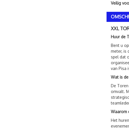
Veilig vo
OMSCHR
XXL TOR
Huur de 
Bent u op
meter, is
spel dat 
organisee
van Pisa 
Wat is de
De Toren 
omvalt. M
strategis
teamleden
Waarom d
Het huren
evenement