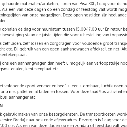
 gehuurde materialen/artikelen, Toren van Pisa XXL, 1 dag voor de 
 Als een van deze dagen op een zondag of feestdag valt wordt moge
ningstijden van onze magazijnen. Deze openingstijden zijn heel ande
jden.
s ophalen de dag voor huurdatum tussen 15.00-17.00 uur En retour be
 bevestiging staan de juiste tijden die voor u bestelling van toepassin
s zelf laden, zelf lossen en zorgdragen voor voldoende groot trans
ht etc. Bij gebruik van een open aanhangwagen afdekzeil en net. Al
kentekenplaat.
ij ons een aanhangwagen dan heeft u mogelijk een verloopstukje nod
gsmaterialen, kentekenplaat etc.
t voldoende groot vervoer en heeft u een stormbaan, luchtkussen o.
oor u met pallet en al laden en lossen. Voor deze laad/los activite
 bus, aanhanger etc.
N
ok gebruik maken van onze bezorgdiensten. De transportkosten wor
service Breda) naar postcode afleveradres. Bezorgen is 1 dag voor 
7.00 uur. Als een van deze dagen op een zondag of feestdag valt wo