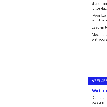
dient min
juiste dat
Voor klei
wordt alt
Laad en l
Mocht u e
wel voora
VEELGES
Wat is 
De Toren 
plaatsen 