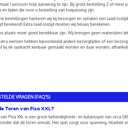
imaal 1 persoon hulp aanwezig te zijn. Bij grote bestelling 2 of mee
a en tijden die voor u bestelling van toepassing zijn.
ne bestellingen hanteren wij bij bezorgen en ophalen een laad/lostijd
ijd berekend! Extra laad-lostijd moeten wij helaas berekenen.
os plaats moet goed bereikbaar zijn. Wij brengen geen materialen/att
xtra wensen hebben bijvoorbeeld andere bezorgtijden of een bezorgven
f bij de opdracht kenbaar gemaakt worden en daar worden, afhankeli
TELDE VRAGEN (FAQ'S)
de Toren van Pisa XXL?
van Pisa XXL is een groot behendigheids- en balansspel van circa 1,
zonder dat de toren omvalt. Het spel zorgt voor spanning, hilariteit en