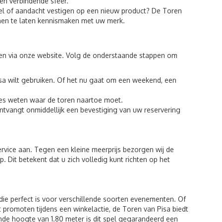
 en verbindende sfeer.
el of aandacht vestigen op een nieuw product? De Toren
 hen te laten kennismaken met uw merk.
den via onze website. Volg de onderstaande stappen om
a wilt gebruiken. Of het nu gaat om een weekend, een
ies weten waar de toren naartoe moet.
ontvangt onmiddellijk een bevestiging van uw reservering
rvice aan. Tegen een kleine meerprijs bezorgen wij de
 Dit betekent dat u zich volledig kunt richten op het
 die perfect is voor verschillende soorten evenementen. Of
t promoten tijdens een winkelactie, de Toren van Pisa biedt
nde hoogte van 1.80 meter is dit spel gegarandeerd een