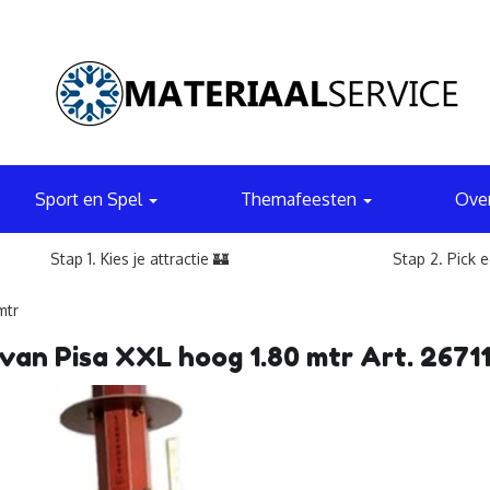
Sport en Spel
Themafeesten
Ove
Stap 1. Kies je attractie 🏰
Stap 2. Pick 
mtr
van Pisa XXL hoog 1.80 mtr Art. 26711