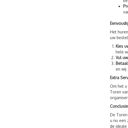
be
Pr
va
Eenvoudig
Het huren
uw bestel
Kies u
hele w
Vul uw
Betaal 
en wij
Extra Ser
Om het u 
Toren van
organiser
Conclusie
De Toren 
u nu een 
de ideale