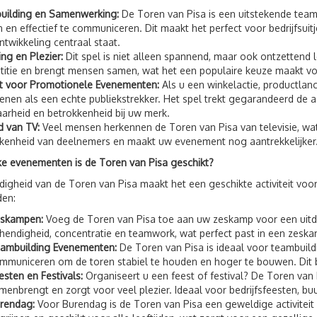
uilding en Samenwerking:
De Toren van Pisa is een uitstekende team
 en effectief te communiceren. Dit maakt het perfect voor bedrijfsui
twikkeling centraal staat.
ng en Plezier:
Dit spel is niet alleen spannend, maar ook ontzettend
itie en brengt mensen samen, wat het een populaire keuze maakt voor
t voor Promotionele Evenementen:
Als u een winkelactie, productlan
ienen als een echte publiekstrekker. Het spel trekt gegarandeerd de 
aarheid en betrokkenheid bij uw merk.
 van TV:
Veel mensen herkennen de Toren van Pisa van televisie, wat
kenheid van deelnemers en maakt uw evenement nog aantrekkelijker
e evenementen is de Toren van Pisa geschikt?
jdigheid van de Toren van Pisa maakt het een geschikte activiteit voor
den:
skampen:
Voeg de Toren van Pisa toe aan uw zeskamp voor een uitd
hendigheid, concentratie en teamwork, wat perfect past in een zesk
ambuilding Evenementen:
De Toren van Pisa is ideaal voor teambuil
mmuniceren om de toren stabiel te houden en hoger te bouwen. Dit 
esten en Festivals:
Organiseert u een feest of festival? De Toren van P
menbrengt en zorgt voor veel plezier. Ideaal voor bedrijfsfeesten, bu
rendag:
Voor Burendag is de Toren van Pisa een geweldige activiteit