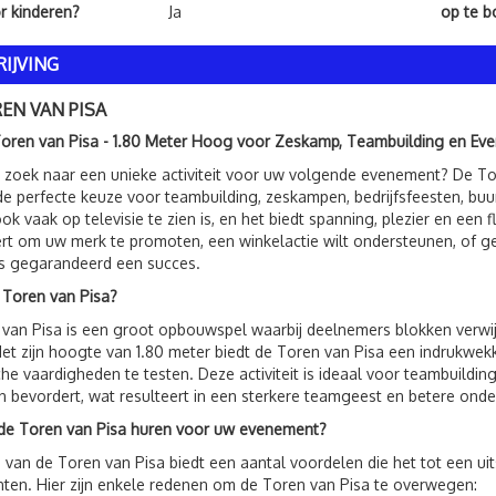
or kinderen?
Ja
op te 
IJVING
EN VAN PISA
Toren van Pisa - 1.80 Meter Hoog voor Zeskamp, Teambuilding en E
 zoek naar een unieke activiteit voor uw volgende evenement? De T
 de perfecte keuze voor teambuilding, zeskampen, bedrijfsfeesten, buu
ook vaak op televisie te zien is, en het biedt spanning, plezier en ee
rt om uw merk te promoten, een winkelactie wilt ondersteunen, of g
is gegarandeerd een succes.
 Toren van Pisa?
van Pisa is een groot opbouwspel waarbij deelnemers blokken verwi
et zijn hoogte van 1.80 meter biedt de Toren van Pisa een indrukwek
che vaardigheden te testen. Deze activiteit is ideaal voor teambuil
 bevordert, wat resulteert in een sterkere teamgeest en betere onder
e Toren van Pisa huren voor uw evenement?
 van de Toren van Pisa biedt een aantal voordelen die het tot een u
en. Hier zijn enkele redenen om de Toren van Pisa te overwegen: