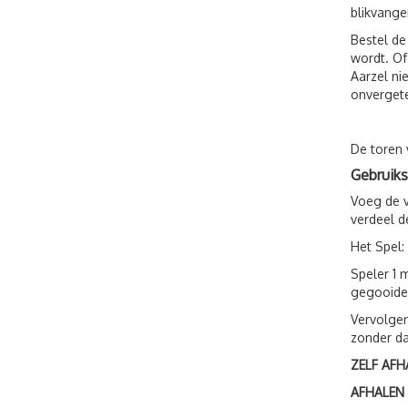
blikvange
Bestel de
wordt. Of
Aarzel ni
onvergete
De toren 
Gebruiks
Voeg de v
verdeel d
Het Spel:
Speler 1 
gegooide
Vervolgen
zonder da
ZELF AFH
AFHALEN