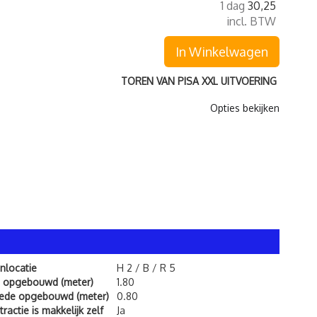
1 dag
30,25
incl. BTW
In Winkelwagen
TOREN VAN PISA XXL UITVOERING
Opties bekijken
nlocatie
H 2 / B / R 5
 opgebouwd (meter)
1.80
ede opgebouwd (meter)
0.80
ractie is makkelijk zelf
Ja