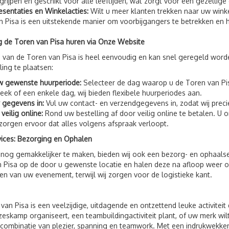
grijpen en geschikt voor alle leeftijden, wat zorgt voor een gezellige
esentaties en Winkelacties:
Wilt u meer klanten trekken naar uw wink
n Pisa is een uitstekende manier om voorbijgangers te betrekken en
 de Toren van Pisa huren via Onze Website
 van de Toren van Pisa is heel eenvoudig en kan snel geregeld wor
ling te plaatsen:
w gewenste huurperiode:
Selecteer de dag waarop u de Toren van Pis
eek of een enkele dag, wij bieden flexibele huurperiodes aan.
 gegevens in:
Vul uw contact- en verzendgegevens in, zodat wij prec
veilig online:
Rond uw bestelling af door veilig online te betalen. U 
 zorgen ervoor dat alles volgens afspraak verloopt.
vices: Bezorging en Ophalen
nog gemakkelijker te maken, bieden wij ook een bezorg- en ophaalse
 Pisa op de door u gewenste locatie en halen deze na afloop weer op.
en van uw evenement, terwijl wij zorgen voor de logistieke kant.
van Pisa is een veelzijdige, uitdagende en ontzettend leuke activiteit
zeskamp organiseert, een teambuildingactiviteit plant, of uw merk wil
 combinatie van plezier, spanning en teamwork. Met een indrukwekke