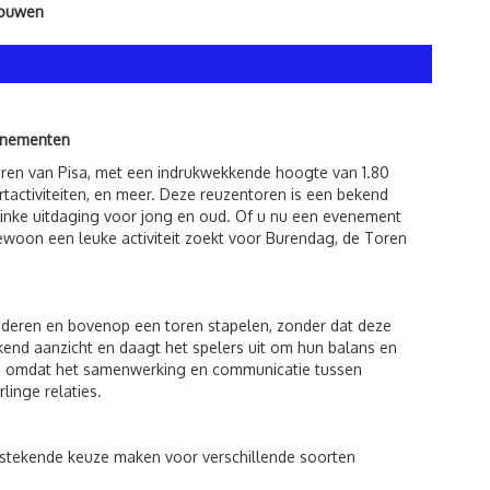
bouwen
venementen
oren van Pisa, met een indrukwekkende hoogte van 1.80
rtactiviteiten, en meer. Deze reuzentoren is een bekend
n flinke uitdaging voor jong en oud. Of u nu een evenement
ewoon een leuke activiteit zoekt voor Burendag, de Toren
jderen en bovenop een toren stapelen, zonder dat deze
kend aanzicht en daagt het spelers uit om hun balans en
ding omdat het samenwerking en communicatie tussen
linge relaties.
itstekende keuze maken voor verschillende soorten