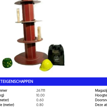
TEIGENSCHAPPEN
ummer
267111
Magazij
kg)
10.00
Hoogte
meter)
0.60
Doorsn
e (meter)
0.80
Deze att