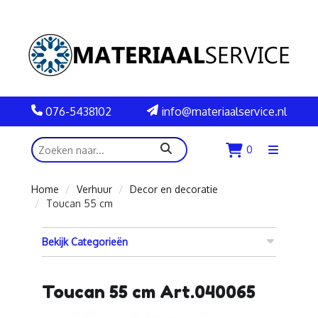
076-5438102
info@materiaalservice.nl
zoeken
0
Menu
openen
Home
Verhuur
Decor en decoratie
Toucan 55 cm
Bekijk Categorieën
Toucan 55 cm Art.040065