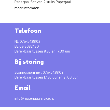
Papagaai Set van 2 stuks Papegaai
meer informatie
Telefoon
NL 076-5438102
BE 03-8082480
Bereikbaar tussen 8:30 en 17:30 uur
Bij storing
Storingsnummer: 076-5438102
Bereikbaar tussen 17:30 uur en 21:00 uur
Email
info@materiaalservice.nl