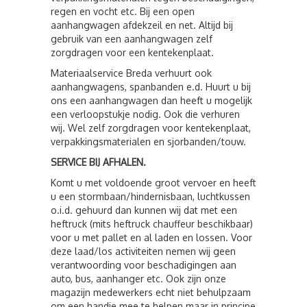
regen en vocht etc. Bij een open
aanhangwagen afdekzeil en net. Altijd bij
gebruik van een aanhangwagen zelf
zorgdragen voor een kentekenplaat.
Materiaalservice Breda verhuurt ook
aanhangwagens, spanbanden e.d. Huurt u bij
ons een aanhangwagen dan heeft u mogelijk
een verloopstukje nodig. Ook die verhuren
wij. Wel zelf zorgdragen voor kentekenplaat,
verpakkingsmaterialen en sjorbanden/touw.
SERVICE BIJ AFHALEN.
Komt u met voldoende groot vervoer en heeft
u een stormbaan/hindernisbaan, luchtkussen
o.i.d. gehuurd dan kunnen wij dat met een
heftruck (mits heftruck chauffeur beschikbaar)
voor u met pallet en al laden en lossen. Voor
deze laad/los activiteiten nemen wij geen
verantwoording voor beschadigingen aan
auto, bus, aanhanger etc. Ook zijn onze
magazijn medewerkers echt niet behulpzaam
om een handje mee te helpen maar in principe