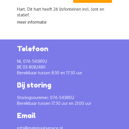
Hart. Dit hart heeft 26 IJsfonteinen incl. lont en
statief.
meer informatie
Telefoon
NL 076-5438102
BE 03-8082480
Bereikbaar tussen 8:30 en 17:30 uur
Bij storing
Storingsnummer: 076-5438102
Bereikbaar tussen 17:30 uur en 21:00 uur
Email
info@materiaalservice.nl