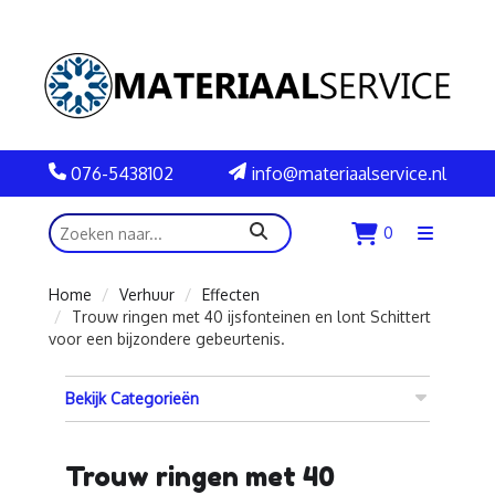
076-5438102
info@materiaalservice.nl
zoeken
0
Menu
openen
Home
Verhuur
Effecten
Trouw ringen met 40 ijsfonteinen en lont Schittert
voor een bijzondere gebeurtenis.
Bekijk Categorieën
Trouw ringen met 40