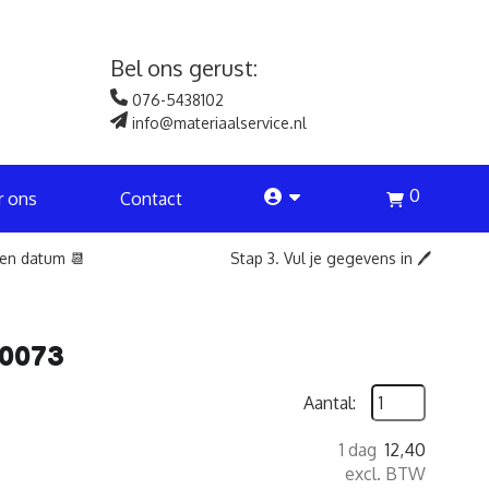
Bel ons gerust:
076-5438102
info@materiaalservice.nl
0
account
r ons
Contact
een datum 📆
Stap 3. Vul je gegevens in 🖊️
10073
Aantal:
1 dag
12,40
excl. BTW