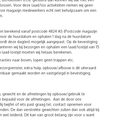
n lossen. Voor deze laad/los activiteiten nemen wij geen
 onze magazijn medewerkers echt niet behulpzaam om een
n.
den berekend vanaf postcode 4824 AS (Postcode magazijn
g voor de huurdatum en ophalen 1 dag na de huurdatum
wordt deze dag(en) mogelijk aangepast. Op de bevestiging
hanteren wij bij bezorgen en ophalen een laad/lostijd van 15
a laad-lostijd moeten wij helaas berekenen.
racties naar boven, lopen geen trappen etc.
zorgvenster, extra hulp, opbouw/afbouw is dit uiteraard
kenbaar gemaakt worden en vastgelegd in bevestiging.
), gewicht en de afmetingen bij opbouw/gebruik te
de bepaald voor de afmetingen. Aan de door ons
twijfel of iets past graag tel. contact opnemen voor
den. De dan verstrekte gewichten zullen dan ook altijd bij
 wel leidend. Dit kan van groot belang zijn voor u want