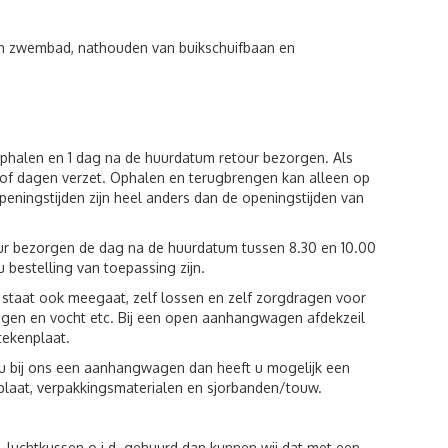
van zwembad, nathouden van buikschuifbaan en
ophalen en 1 dag na de huurdatum retour bezorgen. Als
of dagen verzet. Ophalen en terugbrengen kan alleen op
eningstijden zijn heel anders dan de openingstijden van
our bezorgen de dag na de huurdatum tussen 8.30 en 10.00
u bestelling van toepassing zijn.
st staat ook meegaat, zelf lossen en zelf zorgdragen voor
egen en vocht etc. Bij een open aanhangwagen afdekzeil
tekenplaat.
u bij ons een aanhangwagen dan heeft u mogelijk een
plaat, verpakkingsmaterialen en sjorbanden/touw.
luchtkussen o.i.d. gehuurd dan kunnen wij dat met een