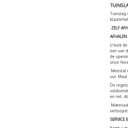
TUINSL
Tuinslag 
klauterhe
ZELF AF
AFHALEN
U kunt de
een van d
de openin
onze fees
Meestal i
uur. Maar
De regels
voldoende
en net. A
Materiaal
verloopst
SERVICE B
Komt u me