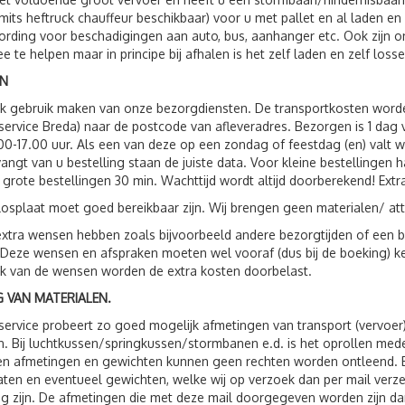
(mits heftruck chauffeur beschikbaar) voor u met pallet en al laden e
rding voor beschadigingen aan auto, bus, aanhanger etc. Ook zijn
e te helpen maar in principe bij afhalen is het zelf laden en zelf losse
N
ok gebruik maken van onze bezorgdiensten. De transportkosten wor
service Breda) naar de postcode van afleveradres. Bezorgen is 1 da
00-17.00 uur. Als een van deze op een zondag of feestdag (en) valt 
vangt van u bestelling staan de juiste data. Voor kleine bestellingen 
 grote bestellingen 30 min. Wachttijd wordt altijd doorberekend! Extr
losplaat moet goed bereikbaar zijn. Wij brengen geen materialen/ att
xtra wensen hebben zoals bijvoorbeeld andere bezorgtijden of een be
 Deze wensen en afspraken moeten wel vooraf (dus bij de boeking) 
jk van de wensen worden de extra kosten doorbelast.
 VAN MATERIALEN.
service probeert zo goed mogelijk afmetingen van transport (vervoer
. Bij luchtkussen/springkussen/stormbanen e.d. is het oprollen me
 afmetingen en gewichten kunnen geen rechten worden ontleend. Bij 
ten en eventueel gewichten, welke wij op verzoek dan per mail verzen
g zijn. De afmetingen die met deze mail doorgegeven worden zijn dan