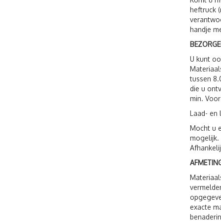
heftruck 
verantwoo
handje me
BEZORGE
U kunt o
Materiaal
tussen 8.
die u ont
min. Voor
Laad- en 
Mocht u e
mogelijk.
Afhankeli
AFMETING
Materiaal
vermelden
opgegeven
exacte ma
benaderin