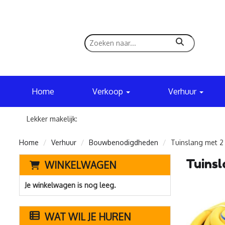
zoeken
Home
Verkoop
Verhuur
Lekker makelijk:
Home
Verhuur
Bouwbenodigdheden
Tuinslang met 2
Tuinsl
WINKELWAGEN
Je winkelwagen is nog leeg.
WAT WIL JE HUREN