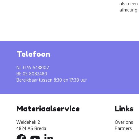
als u een
afmeting 
Telefoon
NL 076-5438102
BE 03-8082480
Bereikbaar tussen 8:30 en 17:30 uur
Materiaalservice
Links
Weidehek 2
Over ons
4824 AS Breda
Partners