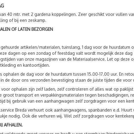
AG
van 40 mtr. met 2 gardena koppelingen. Zeer geschikt voor vullen 
lling of bij een zeskamp.
HALEN OF LATEN BEZORGEN
 gehuurde artikelen/materialen, tuinslang, 1 dag voor de huurdatum 
eze dagen op een zondag of feestdag valt wordt mogelijk deze dag 
gstijden van onze magazijnen van de Materiaalservice. Let op deze op
tkleding en kantoortijden.
s ophalen de dag voor de huurdatum tussen 15.00-17.00 uur. En ret
 in de door ons verzonden bevestiging staan de juiste tijden die voor 
 voor ophalen zijn zelf laden, zelf controleren of alles wat op paklij
 groot transport en verpakkingsmaterialen tegen beschadigingen, r
ltijd bij gebruik van een aanhangwagen zelf zorgdragen voor een ken
service Breda verhuurt ook aanhangwagens, spanbanden e.d. Huurt 
ukje nodig. Ook die verhuren wij. Wel zelf zorgdragen voor kenteken
IJ AFHALEN.
t voldoende groot vervoer en heeft u een stormbaan/hindernisbaan, 