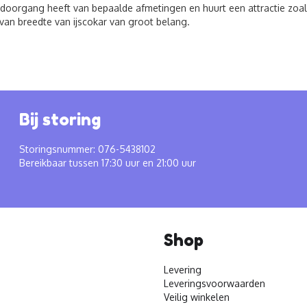
 doorgang heeft van bepaalde afmetingen en huurt een attractie zoals
van breedte van ijscokar van groot belang.
Bij storing
Storingsnummer: 076-5438102
Bereikbaar tussen 17:30 uur en 21:00 uur
Shop
Levering
Leveringsvoorwaarden
Veilig winkelen