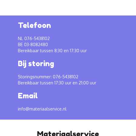
Telefoon
NL 076-5438102
BE 03-8082480
Bereikbaar tussen 8:30 en 17:30 uur
Bij storing
Storingsnummer: 076-5438102
Bereikbaar tussen 17:30 uur en 21:00 uur
Email
info@materiaalservice.nl
Materiaalservice