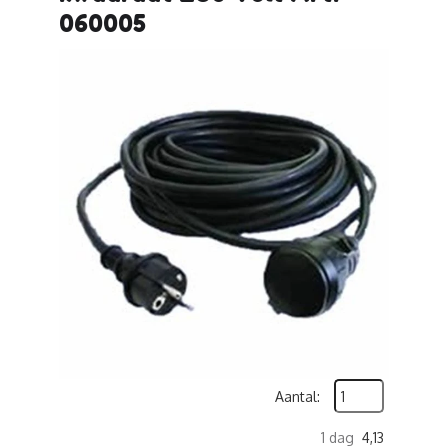
060005
Aantal:
1 dag
4,13