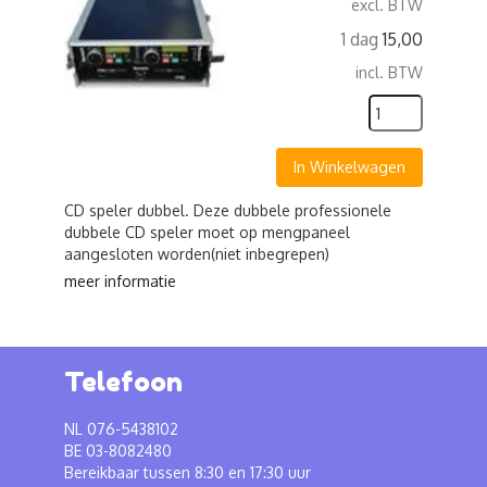
excl. BTW
1 dag
15,00
incl. BTW
In Winkelwagen
CD speler dubbel. Deze dubbele professionele
dubbele CD speler moet op mengpaneel
aangesloten worden(niet inbegrepen)
meer informatie
Telefoon
NL 076-5438102
BE 03-8082480
Bereikbaar tussen 8:30 en 17:30 uur