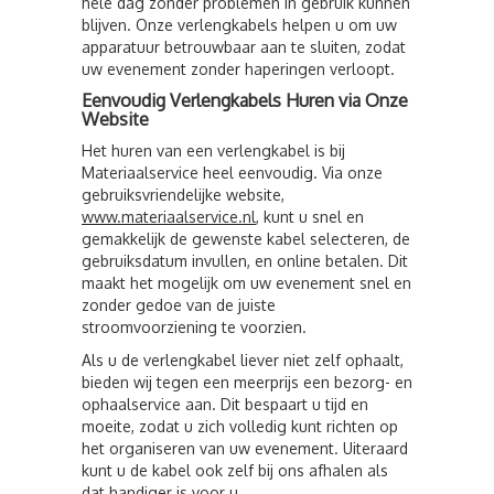
hele dag zonder problemen in gebruik kunnen
blijven. Onze verlengkabels helpen u om uw
apparatuur betrouwbaar aan te sluiten, zodat
uw evenement zonder haperingen verloopt.
Eenvoudig Verlengkabels Huren via Onze
Website
Het huren van een verlengkabel is bij
Materiaalservice heel eenvoudig. Via onze
gebruiksvriendelijke website,
www
.materiaalservice
.nl
, kunt u snel en
gemakkelijk de gewenste kabel selecteren, de
gebruiksdatum invullen, en online betalen. Dit
maakt het mogelijk om uw evenement snel en
zonder gedoe van de juiste
stroomvoorziening te voorzien.
Als u de verlengkabel liever niet zelf ophaalt,
bieden wij tegen een meerprijs een bezorg- en
ophaalservice aan. Dit bespaart u tijd en
moeite, zodat u zich volledig kunt richten op
het organiseren van uw evenement. Uiteraard
kunt u de kabel ook zelf bij ons afhalen als
dat handiger is voor u.