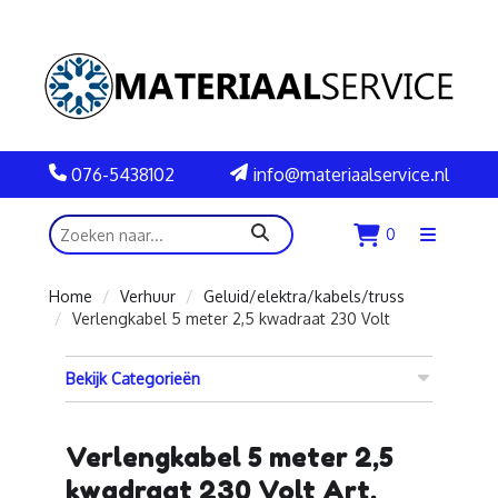
076-5438102
info@materiaalservice.nl
zoeken
0
Menu
openen
Home
Verhuur
Geluid/elektra/kabels/truss
Verlengkabel 5 meter 2,5 kwadraat 230 Volt
Bekijk Categorieën
Verlengkabel 5 meter 2,5
kwadraat 230 Volt Art.