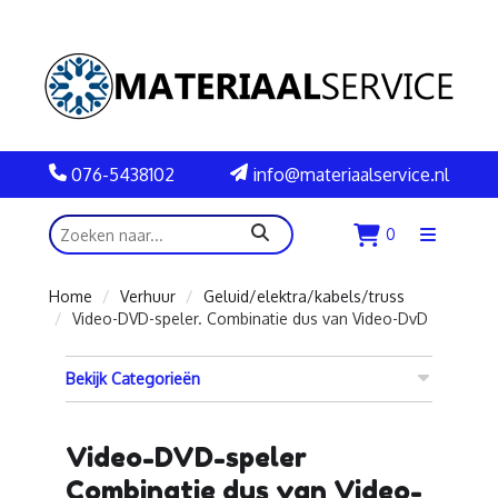
076-5438102
info@materiaalservice.nl
zoeken
0
Menu
openen
Home
Verhuur
Geluid/elektra/kabels/truss
Video-DVD-speler. Combinatie dus van Video-DvD
Bekijk Categorieën
Video-DVD-speler
Combinatie dus van Video-