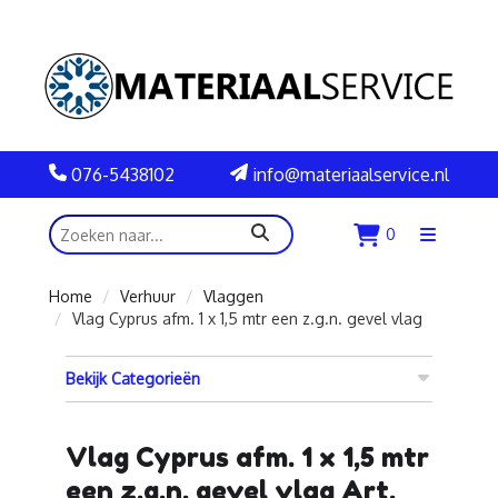
076-5438102
info@materiaalservice.nl
zoeken
0
Menu
openen
Home
Verhuur
Vlaggen
Vlag Cyprus afm. 1 x 1,5 mtr een z.g.n. gevel vlag
Bekijk Categorieën
Vlag Cyprus afm. 1 x 1,5 mtr
een z.g.n. gevel vlag Art.