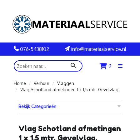
076-5438102
info@materiaalservice.nl
zoeken
0
Menu
openen
Home
Verhuur
Vlaggen
Vlag Schotland afmetingen 1 x 1,5 mtr. Gevelvlag.
Bekijk Categorieën
Vlag Schotland afmetingen
1 x 1,5 mtr. Gevelvlag.