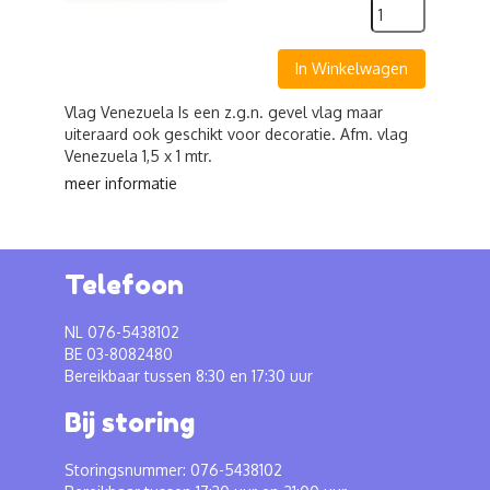
In Winkelwagen
Vlag Venezuela Is een z.g.n. gevel vlag maar
uiteraard ook geschikt voor decoratie. Afm. vlag
Venezuela 1,5 x 1 mtr.
meer informatie
Telefoon
NL 076-5438102
BE 03-8082480
Bereikbaar tussen 8:30 en 17:30 uur
Bij storing
Storingsnummer: 076-5438102