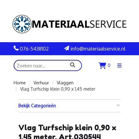
076-5438102
info@materiaalservice.nl
zoeken
0
Menu
openen
Home
Verhuur
Vlaggen
Vlag Turfschip klein 0,90 x 1,45 meter
Bekijk Categorieën
Vlag Turfschip klein 0,90 x
1,45 meter. Art.030544