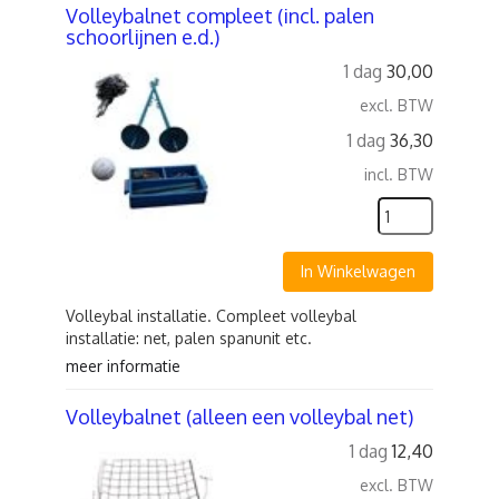
Volleybalnet compleet (incl. palen
schoorlijnen e.d.)
1 dag
30,00
excl. BTW
1 dag
36,30
incl. BTW
In Winkelwagen
Volleybal installatie. Compleet volleybal
installatie: net, palen spanunit etc.
meer informatie
Volleybalnet (alleen een volleybal net)
1 dag
12,40
excl. BTW