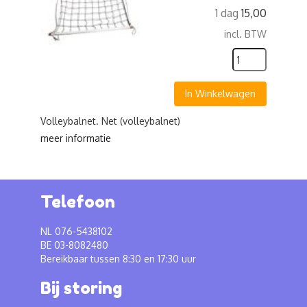
1 dag
15,00
incl. BTW
In Winkelwagen
Volleybalnet. Net (volleybalnet)
meer informatie
Telefoon
NL 076-5438102
BE 03-8082480
Bereikbaar tussen 8:30 en 17:30 uur
Bij storing