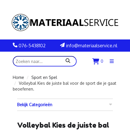
076-5438102
info@materiaalservice.nl
zoeken
0
Menu
openen
Home
Sport en Spel
Volleybal Kies de juiste bal voor de sport die je gaat
beoefenen.
Bekijk Categorieën
Volleybal Kies de juiste bal