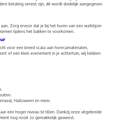
ere betaling vereist zijn, dit wordt duidelijk aangegeven
an. Zorg ervoor dat je bij het huren van een wafelijzer
roblemen tijdens het bakken te voorkomen.
uur
recht voor een breed scala aan horecamaterialen,
eert of een klein evenement in je achtertuin, wij hebben
n.
buiten.
rnaval, Halloween en meer.
aar een hoger niveau te tillen. Dankzij onze uitgebreide
nement nog nooit zo gemakkelijk geweest.