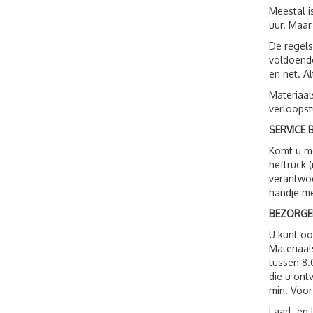
Meestal i
uur. Maar
De regels
voldoende
en net. A
Materiaal
verloopst
SERVICE B
Komt u me
heftruck 
verantwoo
handje me
BEZORGE
U kunt o
Materiaal
tussen 8.
die u ont
min. Voor
Laad- en 