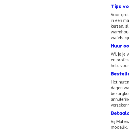
Tips vo
Voor grot
in een ma
kersen, s
warmhouda
wafels zij
Huur oo
Wil je je
en profes
hebt voor
Bestell
Het huren
dagen waa
bezorgkos
annulerin
verzekeri
Betaalo
Bij Mater
mogelijk.