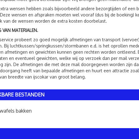
xtra wensen hebben zoals bijvoorbeeld andere bezorgtijden of een be
 Deze wensen en afspraken moeten wel vooraf (dus bij de boeking) 
jk van de wensen worden de extra kosten doorbelast.
 VAN MATERIALEN.
service probeert zo goed mogelijk afmetingen van transport (vervoer
. Bij luchtkussen/springkussen/stormbanen e.d. is het oprollen me
 afmetingen en gewichten kunnen geen rechten worden ontleend. Bij 
ten en eventueel gewichten, welke wij op verzoek dan per mail verzen
g zijn. De afmetingen die met deze mail doorgegeven worden zijn dan
 doorgang heeft van bepaalde afmetingen en huurt een attractie zoals
van breedte van ijscokar van groot belang.
KBARE BESTANDEN
wafels bakken