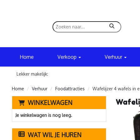
zoeken
Home
Verkoop
Verhuur
Lekker makelijk:
Home
Verhuur
Foodattracties
Wafelijzer 4 wafels in 
Wafeli
WINKELWAGEN
Je winkelwagen is nog leeg.
WAT WIL JE HUREN