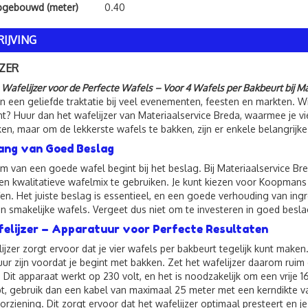
pgebouwd (meter)
0.40
IJVING
ZER
Wafelijzer voor de Perfecte Wafels – Voor 4 Wafels per Bakbeurt bij M
jn een geliefde traktatie bij veel evenementen, feesten en markten. Wil
? Huur dan het wafelijzer van Materiaalservice Breda, waarmee je vie
ken, maar om de lekkerste wafels te bakken, zijn er enkele belangrij
ang van Goed Beslag
m van een goede wafel begint bij het beslag. Bij Materiaalservice Br
n kwalitatieve wafelmix te gebruiken. Je kunt kiezen voor Koopmans w
en. Het juiste beslag is essentieel, en een goede verhouding van ing
en smakelijke wafels. Vergeet dus niet om te investeren in goed besla
elijzer – Apparatuur voor Perfecte Resultaten
ijzer zorgt ervoor dat je vier wafels per bakbeurt tegelijk kunt make
ur zijn voordat je begint met bakken. Zet het wafelijzer daarom ruim 
 Dit apparaat werkt op 230 volt, en het is noodzakelijk om een vrije
t, gebruik dan een kabel van maximaal 25 meter met een kerndikte v
rziening. Dit zorgt ervoor dat het wafelijzer optimaal presteert en j