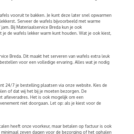
els vooruit te bakken. Je kunt deze later snel opwarmen
 lekkerst. Serveer de wafels bijvoorbeeld met warme
 jam. Bij Materiaalservice Breda kun je ook
 je de wafels lekker warm kunt houden. Wat je ook kiest,
ervice Breda. Dit maakt het serveren van wafels extra leuk
estellen voor een volledige ervaring. Alles wat je nodig
unt 24/7 je bestelling plaatsen via onze website. Kies de
alen of dat wij het bij je moeten bezorgen. De
 afleveradres. Het is ook mogelijk om een
evenement niet doorgaan. Let op: als je kiest voor de
talen heeft onze voorkeur, maar betalen op factuur is ook
ing minimaal zeven dagen voor de bezorging of het ophalen