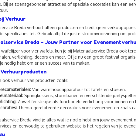
s. Bij seizoensgebonden attracties of speciale decoraties kan een eerd
tuur.
bij Verhuur
service Breda verhuurt alleen producten en biedt geen verkoopopties a
e specificaties let. Gebruik altijd de juiste stroomvoorziening om p
alservice Breda – Jouw Partner voor Evenementverh
 wafelijzer voor vier wafels, kun je bij Materiaalservice Breda ook te
ialen, verlichting, decors en meer. Of je nu een groot festival organis
 je nodig hebt om er een succes van te maken.
 Verhuurproducten
n ook verhuur van producten zoals:
recamaterialen:
Van warmhoudapparatuur tot tafels en stoelen.
elmateriaal:
Springkussens, stormbanen en verschillende partyspelle
rlichting:
Zowel feestelijke als functionele verlichting voor binnen en 
coraties:
Thema-gerelateerde decoraties voor evenementen zoals ca
iaalservice Breda vind je alles wat je nodig hebt om jouw evenement n
rvices en eenvoudig te gebruiken website is het regelen van je eve
Nu