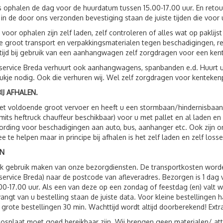
s ophalen de dag voor de huurdatum tussen 15.00-17.00 uur. En reto
 in de door ons verzonden bevestiging staan de juiste tijden die voor 
 voor ophalen zijn zelf laden, zelf controleren of alles wat op paklij
 groot transport en verpakkingsmaterialen tegen beschadigingen, r
ltijd bij gebruik van een aanhangwagen zelf zorgdragen voor een ken
service Breda verhuurt ook aanhangwagens, spanbanden e.d. Huurt 
ukje nodig. Ook die verhuren wij. Wel zelf zorgdragen voor kenteken
IJ AFHALEN.
t voldoende groot vervoer en heeft u een stormbaan/hindernisbaan, 
(mits heftruck chauffeur beschikbaar) voor u met pallet en al laden e
rding voor beschadigingen aan auto, bus, aanhanger etc. Ook zijn
e te helpen maar in principe bij afhalen is het zelf laden en zelf losse
N
ok gebruik maken van onze bezorgdiensten. De transportkosten wor
service Breda) naar de postcode van afleveradres. Bezorgen is 1 da
00-17.00 uur. Als een van deze op een zondag of feestdag (en) valt 
vangt van u bestelling staan de juiste data. Voor kleine bestellingen 
 grote bestellingen 30 min. Wachttijd wordt altijd doorberekend! Extr
losplaat moet goed bereikbaar zijn. Wij brengen geen materialen/ att