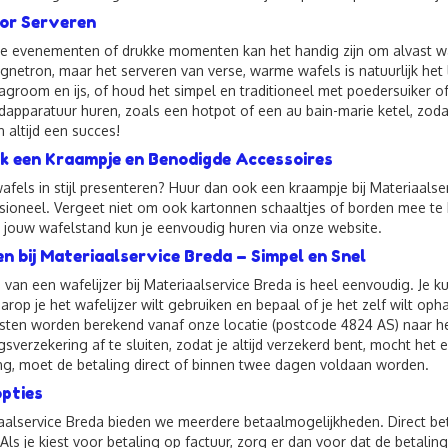
or Serveren
e evenementen of drukke momenten kan het handig zijn om alvast waf
gnetron, maar het serveren van verse, warme wafels is natuurlijk het
lagroom en ijs, of houd het simpel en traditioneel met poedersuiker of
pparatuur huren, zoals een hotpot of een au bain-marie ketel, zodat
n altijd een succes!
k een Kraampje en Benodigde Accessoires
 wafels in stijl presenteren? Huur dan ook een kraampje bij Materiaals
sioneel. Vergeet niet om ook kartonnen schaaltjes of borden mee te b
 jouw wafelstand kun je eenvoudig huren via onze website.
en bij Materiaalservice Breda – Simpel en Snel
 van een wafelijzer bij Materiaalservice Breda is heel eenvoudig. Je k
rop je het wafelijzer wilt gebruiken en bepaal of je het zelf wilt oph
ten worden berekend vanaf onze locatie (postcode 4824 AS) naar het
gsverzekering af te sluiten, zodat je altijd verzekerd bent, mocht het 
ng, moet de betaling direct of binnen twee dagen voldaan worden.
pties
iaalservice Breda bieden we meerdere betaalmogelijkheden. Direct be
 Als je kiest voor betaling op factuur, zorg er dan voor dat de betal