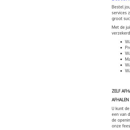
Bestel jo
services 
groot suc
Met de ju
verzekerd
Wa
Pr
Wa
Ma
Wa
Wa
ZELF AFH
AFHALEN
U kunt de
een van d
de openin
onze fees