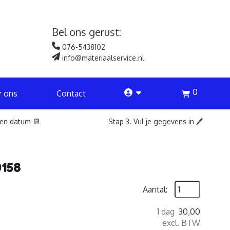
Bel ons gerust:
076-5438102
info@materiaalservice.nl
0
account
r ons
Contact
een datum 📆
Stap 3. Vul je gegevens in 🖊️
0158
Aantal:
1 dag
30,00
excl. BTW