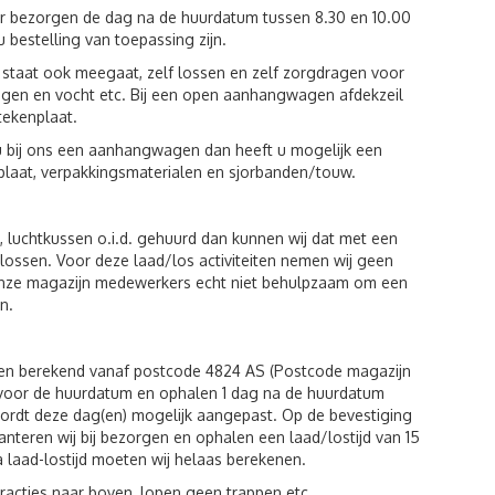
ur bezorgen de dag na de huurdatum tussen 8.30 en 10.00
u bestelling van toepassing zijn.
st staat ook meegaat, zelf lossen en zelf zorgdragen voor
egen en vocht etc. Bij een open aanhangwagen afdekzeil
tekenplaat.
u bij ons een aanhangwagen dan heeft u mogelijk een
plaat, verpakkingsmaterialen en sjorbanden/touw.
luchtkussen o.i.d. gehuurd dan kunnen wij dat met een
n lossen. Voor deze laad/los activiteiten nemen wij geen
 onze magazijn medewerkers echt niet behulpzaam om een
n.
den berekend vanaf postcode 4824 AS (Postcode magazijn
g voor de huurdatum en ophalen 1 dag na de huurdatum
wordt deze dag(en) mogelijk aangepast. Op de bevestiging
hanteren wij bij bezorgen en ophalen een laad/lostijd van 15
a laad-lostijd moeten wij helaas berekenen.
racties naar boven, lopen geen trappen etc.