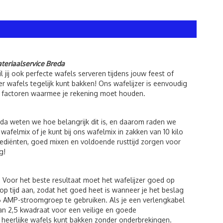
ateriaalservice Breda
 jij ook perfecte wafels serveren tijdens jouw feest of
r wafels tegelijk kunt bakken! Ons wafelijzer is eenvoudig
ke factoren waarmee je rekening moet houden.
eda weten we hoe belangrijk dit is, en daarom raden we
afelmix of je kunt bij ons wafelmix in zakken van 10 kilo
rediënten, goed mixen en voldoende rusttijd zorgen voor
g!
n. Voor het beste resultaat moet het wafelijzer goed op
op tijd aan, zodat het goed heet is wanneer je het beslag
 16 AMP-stroomgroep te gebruiken. Als je een verlengkabel
an 2,5 kwadraat voor een veilige en goede
e heerlijke wafels kunt bakken zonder onderbrekingen.