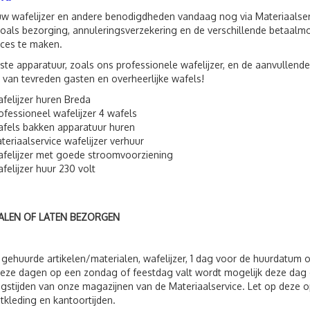
uw wafelijzer en andere benodigdheden vandaag nog via Materiaalserv
zoals bezorging, annuleringsverzekering en de verschillende betaal
ces te maken.
iste apparatuur, zoals ons professionele wafelijzer, en de aanvullend
 van tevreden gasten en overheerlijke wafels!
felijzer huren Breda
ofessioneel wafelijzer 4 wafels
fels bakken apparatuur huren
teriaalservice wafelijzer verhuur
felijzer met goede stroomvoorziening
felijzer huur 230 volt
ALEN OF LATEN BEZORGEN
 gehuurde artikelen/materialen, wafelijzer, 1 dag voor de huurdatum
eze dagen op een zondag of feestdag valt wordt mogelijk deze dag 
gstijden van onze magazijnen van de Materiaalservice. Let op deze op
tkleding en kantoortijden.