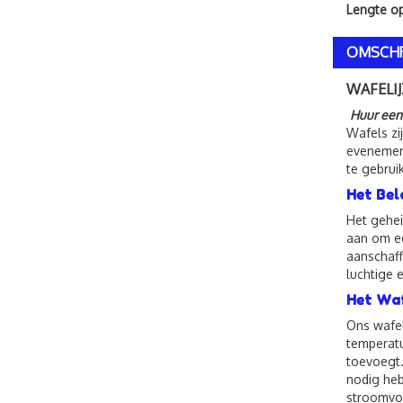
Lengte o
OMSCHR
WAFELIJ
Huur een 
Wafels zi
evenement
te gebrui
Het Bel
Het gehei
aan om ee
aanschaff
luchtige 
Het Waf
Ons wafel
temperatu
toevoegt.
nodig heb
stroomvoo