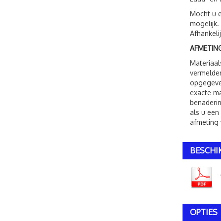
Mocht u e
mogelijk.
Afhankeli
AFMETING
Materiaal
vermelden
opgegeven
exacte ma
benaderin
als u een
afmeting 
BESCHI
OPTIES