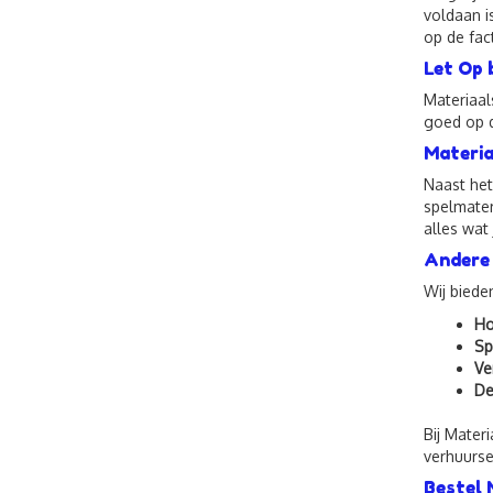
voldaan i
op de fac
Let Op 
Materiaal
goed op d
Materia
Naast het
spelmater
alles wat
Andere
Wij biede
Ho
Sp
Ve
De
Bij Mater
verhuurse
Bestel 