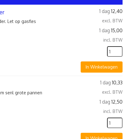
1 dag
12,40
er
excl. BTW
er. Let op gasfles
1 dag
15,00
incl. BTW
In Winkelwagen
1 dag
10,33
excl. BTW
 om senl grote pannen
1 dag
12,50
incl. BTW
In Winkelwagen