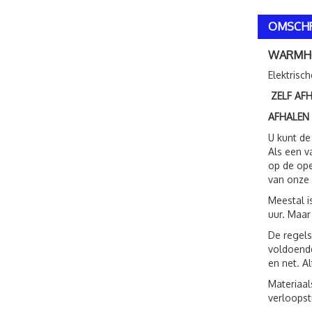
OMSCHR
WARMHO
Elektrisc
ZELF AF
AFHALEN
U kunt de
Als een v
op de ope
van onze 
Meestal i
uur. Maar
De regels
voldoende
en net. A
Materiaal
verloopst