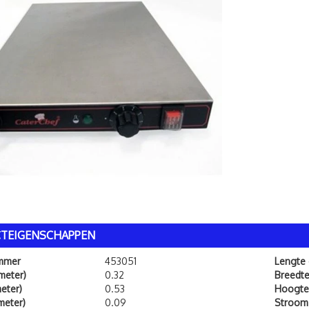
TEIGENSCHAPPEN
ummer
453051
Lengte
meter)
0.32
Breedt
eter)
0.53
Hoogte
meter)
0.09
Stroom