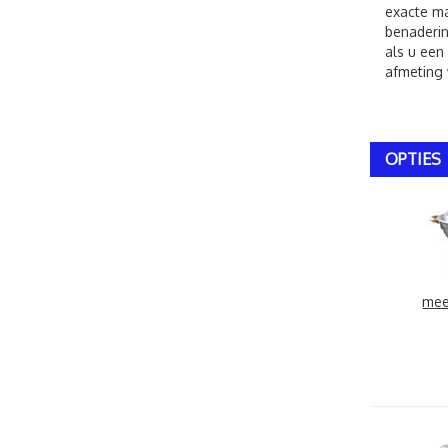
exacte ma
benaderin
als u een
afmeting 
OPTIES
mee