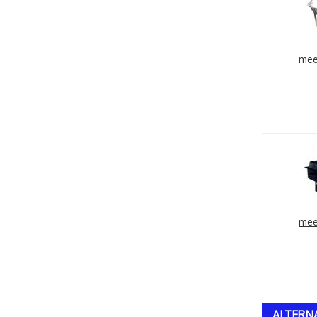
mee
mee
ALTERN