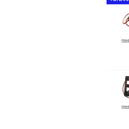
mee
mee