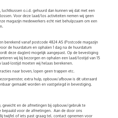
luchtkussen o.i.d. gehuurd dan kunnen wij dat met een
n lossen. Voor deze laad/los activiteiten nemen wij geen
 onze magazijn medewerkers echt niet behulpzaam om een
n.
den berekend vanaf postcode 4824 AS (Postcode magazijn
g voor de huurdatum en ophalen 1 dag na de huurdatum
wordt deze dag(en) mogelijk aangepast. Op de bevestiging
hanteren wij bij bezorgen en ophalen een laad/lostijd van 15
a laad-lostijd moeten wij helaas berekenen.
racties naar boven, lopen geen trappen etc.
zorgvenster, extra hulp, opbouw/afbouw is dit uiteraard
kenbaar gemaakt worden en vastgelegd in bevestiging.
), gewicht en de afmetingen bij opbouw/gebruik te
de bepaald voor de afmetingen. Aan de door ons
twijfel of iets past graag tel. contact opnemen voor