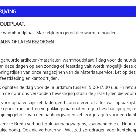
IJVING
UDPLAAT.
he warmhoudplaat. Makkelijk om gerechten warm te houden.
HALEN OF LATEN BEZORGEN
 gehuurde artikelen/materialen, warmhoudplaat, 1 dag voor de huur
an deze dagen op een zondag of feestdag valt wordt mogelijk deze 
ningstijden van onze magazijnen van de Materiaalservice. Let op deze
feestkleding en kantoortijden.
s ophalen de dag voor de huurdatum tussen 15.00-17.00 uur. En reto
 in de door ons verzonden bevestiging staan de juiste tijden die voor 
 voor ophalen zijn zelf laden, zelf controleren of alles wat op paklij
 groot transport en verpakkingsmaterialen tegen beschadigingen, r
ltijd bij gebruik van een aanhangwagen zelf zorgdragen voor een ken
service Breda verhuurt ook aanhangwagens, spanbanden e.d. Huurt 
ukje nodig. Ook die verhuren wij. Wel zelf zorgdragen voor kenteken