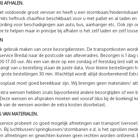
IJ AFHALEN.
t voldoende groot vervoer en heeft u een stormbaan/hindernisbaan, 
(mits heftruck chauffeur beschikbaar) voor u met pallet en al laden e
rding voor beschadigingen aan auto, bus, aanhanger etc. Ook zijn
e te helpen maar in principe bij afhalen is het zelf laden en zelf losse
N
ok gebruik maken van onze bezorgdiensten. De transportkosten wor
service Breda) naar de postcode van afleveradres. Bezorgen is 1 da
00-17.00 uur. Als een van deze op een zondag of feestdag (en) valt 
vangt van u bestelling staan de juiste data. Voor kleine bestellingen 
 grote bestellingen 30 min. Wachttijd wordt altijd doorberekend! Extr
losplaat moet goed bereikbaar zijn. Wij brengen geen materialen/ att
xtra wensen hebben zoals bijvoorbeeld andere bezorgtijden of een be
 Deze wensen en afspraken moeten wel vooraf (dus bij de boeking) 
jk van de wensen worden de extra kosten doorbelast.
 VAN MATERIALEN.
service probeert zo goed mogelijk afmetingen van transport (vervoer
. Bij luchtkussen/springkussen/stormbanen e.d. is het oprollen me
 afmetingen en gewichten kunnen geen rechten worden ontleend. Bij 