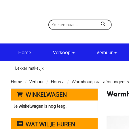
zoeken
Home
Verkoop
Verhuur
Lekker makelijk:
Home
Verhuur
Horeca
Warmhoudplaat afmetingen: 5
Warmho
WINKELWAGEN
Je winkelwagen is nog leeg.
WAT WIL JE HUREN