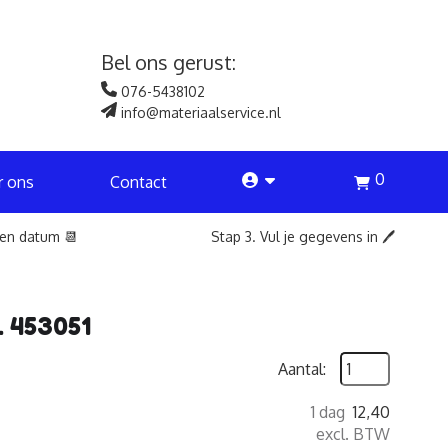
Bel ons gerust:
076-5438102
info@materiaalservice.nl
0
account
r ons
Contact
een datum 📆
Stap 3. Vul je gegevens in 🖊️
. 453051
Aantal:
1 dag
12,40
excl. BTW