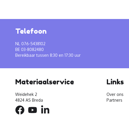
Telefoon
NL 076-5438102
BE 03-8082480
Bereikbaar tussen 8:30 en 17:30 uur
Materiaalservice
Links
Weidehek 2
Over ons
4824 AS Breda
Partners