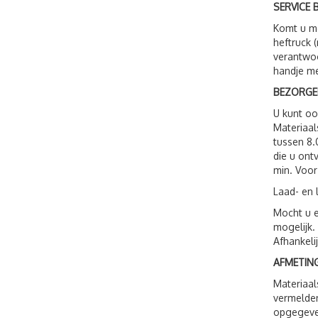
SERVICE B
Komt u me
heftruck 
verantwoo
handje me
BEZORGE
U kunt o
Materiaal
tussen 8.
die u ont
min. Voor
Laad- en 
Mocht u e
mogelijk.
Afhankeli
AFMETING
Materiaal
vermelden
opgegeven