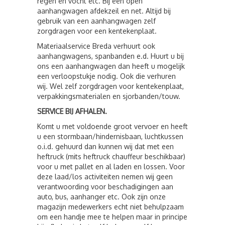
regen en vocht etc. Bij een open
aanhangwagen afdekzeil en net. Altijd bij
gebruik van een aanhangwagen zelf
zorgdragen voor een kentekenplaat.
Materiaalservice Breda verhuurt ook
aanhangwagens, spanbanden e.d. Huurt u bij
ons een aanhangwagen dan heeft u mogelijk
een verloopstukje nodig. Ook die verhuren
wij. Wel zelf zorgdragen voor kentekenplaat,
verpakkingsmaterialen en sjorbanden/touw.
SERVICE BIJ AFHALEN.
Komt u met voldoende groot vervoer en heeft
u een stormbaan/hindernisbaan, luchtkussen
o.i.d. gehuurd dan kunnen wij dat met een
heftruck (mits heftruck chauffeur beschikbaar)
voor u met pallet en al laden en lossen. Voor
deze laad/los activiteiten nemen wij geen
verantwoording voor beschadigingen aan
auto, bus, aanhanger etc. Ook zijn onze
magazijn medewerkers echt niet behulpzaam
om een handje mee te helpen maar in principe