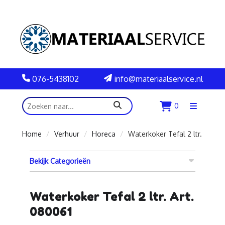
076-5438102
info@materiaalservice.nl
zoeken
0
Menu
openen
Home
Verhuur
Horeca
Waterkoker Tefal 2 ltr.
Bekijk Categorieën
Waterkoker Tefal 2 ltr. Art.
080061