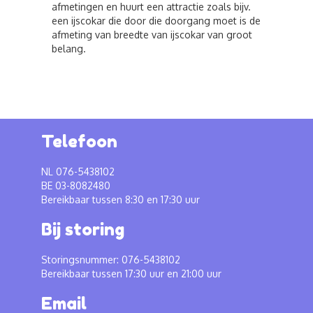
afmetingen en huurt een attractie zoals bijv.
een ijscokar die door die doorgang moet is de
afmeting van breedte van ijscokar van groot
belang.
Telefoon
NL 076-5438102
BE 03-8082480
Bereikbaar tussen 8:30 en 17:30 uur
Bij storing
Storingsnummer: 076-5438102
Bereikbaar tussen 17:30 uur en 21:00 uur
Email