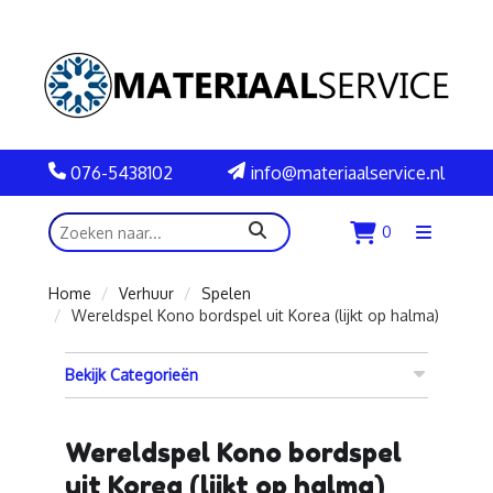
076-5438102
info@materiaalservice.nl
zoeken
0
Menu
openen
Home
Verhuur
Spelen
Wereldspel Kono bordspel uit Korea (lijkt op halma)
Bekijk Categorieën
Wereldspel Kono bordspel
uit Korea (lijkt op halma)