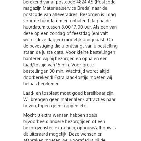
berekend vanaf postcode 4824 AS (Postcode
magazijn Materiaalservice Breda) naar de
postcode van afleveradres. Bezorgen is 1 dag
voor de huurdatum en ophalen 1 dag na de
huurdatum tussen 8.00-17.00 uur. Als een van
deze op een zondag of feestdag (en) valt
wordt deze dag(en) mogelijk aangepast. Op
de bevestiging die u ontvangt van u bestelling
staan de juiste data. Voor kleine bestellingen
hanteren wij bij bezorgen en ophalen een
laad/lostijd van 15 min. Voor grote
bestellingen 30 min. Wachttijd wordt altijd
doorberekend! Extra laad-lostijd moeten wij
helaas berekenen.
Laad- en losplaat moet goed bereikbaar zijn.
Wij brengen geen materialen/ attracties naar
boven, lopen geen trappen etc.
Mocht u extra wensen hebben zoals
bijvoorbeeld andere bezorgtijden of een
bezorgvenster, extra hulp, opbouw/afbouw is
dit uiteraard mogelijk. Deze wensen en
afspraken moeten wel vooraf (dus bij de