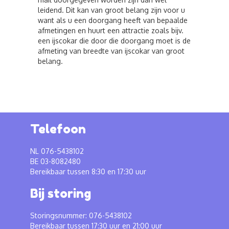
leidend. Dit kan van groot belang zijn voor u
want als u een doorgang heeft van bepaalde
afmetingen en huurt een attractie zoals bijv.
een ijscokar die door die doorgang moet is de
afmeting van breedte van ijscokar van groot
belang.
Telefoon
NL 076-5438102
BE 03-8082480
Bereikbaar tussen 8:30 en 17:30 uur
Bij storing
Storingsnummer: 076-5438102
Bereikbaar tussen 17:30 uur en 21:00 uur