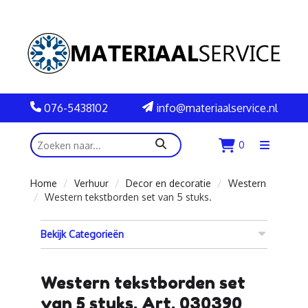
076-5438102
info@materiaalservice.nl
zoeken
0
Menu
openen
Home
Verhuur
Decor en decoratie
Western
Western tekstborden set van 5 stuks.
Bekijk Categorieën
Western tekstborden set
van 5 stuks. Art. 030390