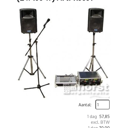
Aantal:
1 dag
57,85
excl. BTW
1 dag
70,00