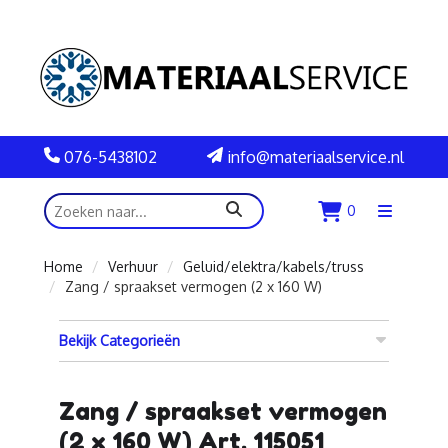
076-5438102
info@materiaalservice.nl
zoeken
0
Menu
openen
Home
Verhuur
Geluid/elektra/kabels/truss
Zang / spraakset vermogen (2 x 160 W)
Bekijk Categorieën
Zang / spraakset vermogen
(2 x 160 W) Art. 115051