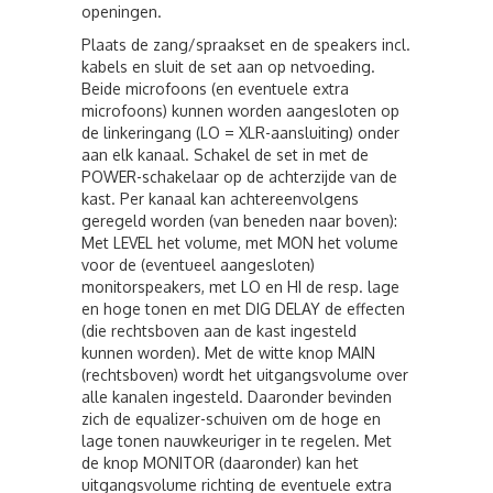
openingen.
Plaats de zang/spraakset en de speakers incl.
kabels en sluit de set aan op netvoeding.
Beide microfoons (en eventuele extra
microfoons) kunnen worden aangesloten op
de linkeringang (LO = XLR-aansluiting) onder
aan elk kanaal. Schakel de set in met de
POWER-schakelaar op de achterzijde van de
kast. Per kanaal kan achtereenvolgens
geregeld worden (van beneden naar boven):
Met LEVEL het volume, met MON het volume
voor de (eventueel aangesloten)
monitorspeakers, met LO en HI de resp. lage
en hoge tonen en met DIG DELAY de effecten
(die rechtsboven aan de kast ingesteld
kunnen worden). Met de witte knop MAIN
(rechtsboven) wordt het uitgangsvolume over
alle kanalen ingesteld. Daaronder bevinden
zich de equalizer-schuiven om de hoge en
lage tonen nauwkeuriger in te regelen. Met
de knop MONITOR (daaronder) kan het
uitgangsvolume richting de eventuele extra