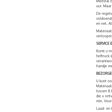
Meestal i
uur. Maar
De regels
voldoende
en net. A
Materiaal
verloopst
SERVICE B
Komt u me
heftruck 
verantwoo
handje me
BEZORGE
U kunt o
Materiaal
tussen 8.
die u ont
min. Voor
Laad- en 