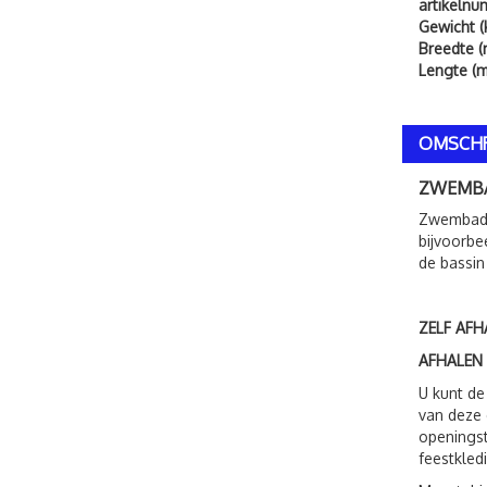
artikeln
Gewicht (
Breedte (
Lengte (m
OMSCHR
ZWEMB
Zwembad o
bijvoorbe
de bassin
ZELF AFH
AFHALEN
U kunt de
van deze 
openingst
feestkled