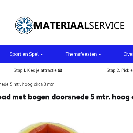
Sport en Spel
Themafeesten
Ove
Stap 1. Kies je attractie 🏰
Stap 2. Pick 
e 5 mtr. hoog circa 3 mtr.
d met bogen doorsnede 5 mtr. hoog ci