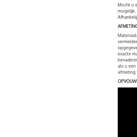
Mocht u e
mogelijk.
Afhankeli
AFMETING
Materiaal
vermelden
opgegeven
exacte ma
benaderin
als u een
afmeting 
OPVOUWI