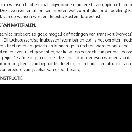
xtra wensen hebben zoals bijvoorbeeld andere bezorgtijden of een be
 Deze wensen en afspraken moeten wel vooraf (dus bij de boeking) 
jk van de wensen worden de extra kosten doorbelast.
 VAN MATERIALEN.
service probeert zo goed mogelijk afmetingen van transport (vervoer
. Bij luchtkussen/springkussen/stormbanen e.d. is het oprollen me
 afmetingen en gewichten kunnen geen rechten worden ontleend. Bij 
ten en eventueel gewichten, welke wij op verzoek dan per mail verzen
g zijn. De afmetingen die met deze mail doorgegeven worden zijn dan
 doorgang heeft van bepaalde afmetingen en huurt een attractie zoals
van breedte van ijscokar van groot belang.
NSTRUCTIE