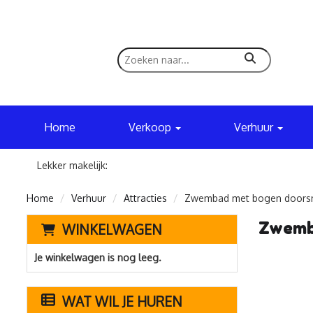
zoeken
Home
Verkoop
Verhuur
Lekker makelijk:
Home
Verhuur
Attracties
Zwembad met bogen doorsned
Zwemba
WINKELWAGEN
Je winkelwagen is nog leeg.
WAT WIL JE HUREN