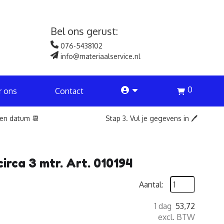
Bel ons gerust:
076-5438102
info@materiaalservice.nl
0
account
r ons
Contact
een datum 📆
Stap 3. Vul je gegevens in 🖊️
rca 3 mtr. Art. 010194
Aantal:
1 dag
53,72
excl. BTW