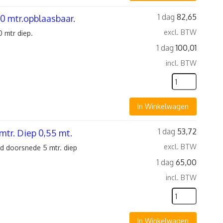
1 dag
82,65
0 mtr.opblaasbaar.
excl. BTW
 mtr diep.
1 dag
100,01
incl. BTW
In Winkelwagen
1 dag
53,72
tr. Diep 0,55 mt.
excl. BTW
doorsnede 5 mtr. diep
1 dag
65,00
incl. BTW
In Winkelwagen