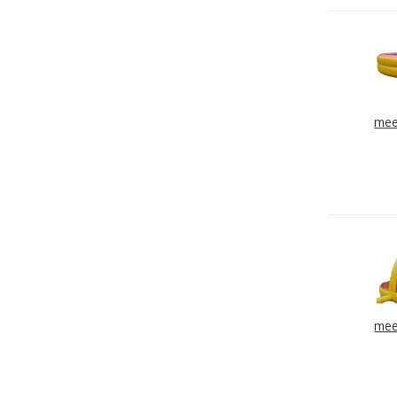
mee
mee