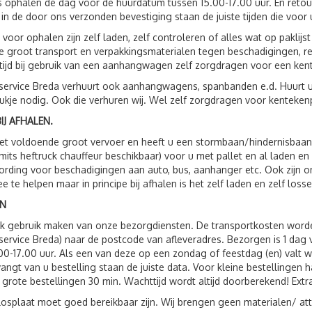
s ophalen de dag voor de huurdatum tussen 15.00-17.00 uur. En reto
 in de door ons verzonden bevestiging staan de juiste tijden die voor 
 voor ophalen zijn zelf laden, zelf controleren of alles wat op paklij
 groot transport en verpakkingsmaterialen tegen beschadigingen, r
ltijd bij gebruik van een aanhangwagen zelf zorgdragen voor een ken
service Breda verhuurt ook aanhangwagens, spanbanden e.d. Huurt 
ukje nodig. Ook die verhuren wij. Wel zelf zorgdragen voor kenteken
IJ AFHALEN.
t voldoende groot vervoer en heeft u een stormbaan/hindernisbaan, 
(mits heftruck chauffeur beschikbaar) voor u met pallet en al laden e
rding voor beschadigingen aan auto, bus, aanhanger etc. Ook zijn
e te helpen maar in principe bij afhalen is het zelf laden en zelf losse
N
ok gebruik maken van onze bezorgdiensten. De transportkosten wor
service Breda) naar de postcode van afleveradres. Bezorgen is 1 da
00-17.00 uur. Als een van deze op een zondag of feestdag (en) valt 
vangt van u bestelling staan de juiste data. Voor kleine bestellingen 
 grote bestellingen 30 min. Wachttijd wordt altijd doorberekend! Extr
losplaat moet goed bereikbaar zijn. Wij brengen geen materialen/ att