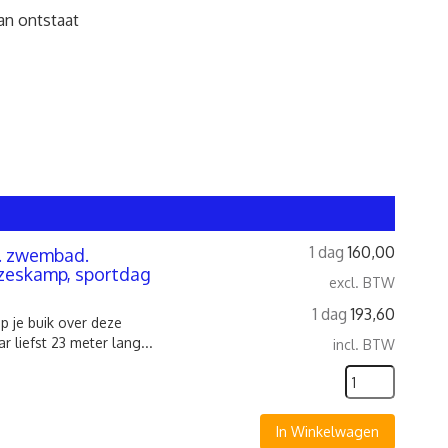
an ontstaat
1 dag
160,00
l. zwembad.
 zeskamp, sportdag
excl. BTW
1 dag
193,60
p je buik over deze
 liefst 23 meter lang...
incl. BTW
In Winkelwagen