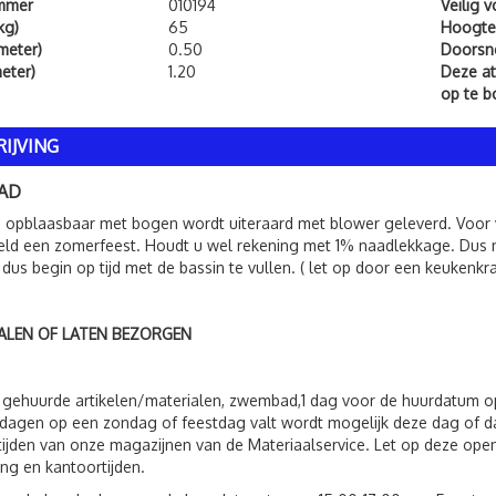
ummer
010194
Veilig 
kg)
65
Hoogte
meter)
0.50
Doorsn
eter)
1.20
Deze att
op te 
IJVING
AD
pblaasbaar met bogen wordt uiteraard met blower geleverd. Voor v
eld een zomerfeest. Houdt u wel rekening met 1% naadlekkage. Dus no
 dus begin op tijd met de bassin te vullen. ( let op door een keukenkr
ALEN OF LATEN BEZORGEN
 gehuurde artikelen/materialen, zwembad,1 dag voor de huurdatum o
dagen op een zondag of feestdag valt wordt mogelijk deze dag of d
ijden van onze magazijnen van de Materiaalservice. Let op deze open
ing en kantoortijden.