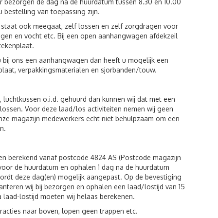
ur bezorgen de dag na de huurdatum tussen 8.30 en 10.00
u bestelling van toepassing zijn.
st staat ook meegaat, zelf lossen en zelf zorgdragen voor
egen en vocht etc. Bij een open aanhangwagen afdekzeil
tekenplaat.
u bij ons een aanhangwagen dan heeft u mogelijk een
plaat, verpakkingsmaterialen en sjorbanden/touw.
luchtkussen o.i.d. gehuurd dan kunnen wij dat met een
n lossen. Voor deze laad/los activiteiten nemen wij geen
 onze magazijn medewerkers echt niet behulpzaam om een
n.
den berekend vanaf postcode 4824 AS (Postcode magazijn
g voor de huurdatum en ophalen 1 dag na de huurdatum
wordt deze dag(en) mogelijk aangepast. Op de bevestiging
hanteren wij bij bezorgen en ophalen een laad/lostijd van 15
a laad-lostijd moeten wij helaas berekenen.
racties naar boven, lopen geen trappen etc.