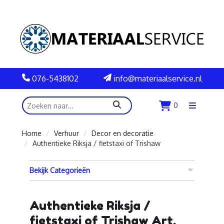
076-5438102
info@materiaalservice.nl
zoeken
0
Menu
openen
Home
Verhuur
Decor en decoratie
Authentieke Riksja / fietstaxi of Trishaw
Bekijk Categorieën
Authentieke Riksja /
fietstaxi of Trishaw Art.