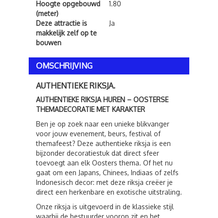
Hoogte opgebouwd
1.80
(meter)
Deze attractie is
Ja
makkelijk zelf op te
bouwen
OMSCHRIJVING
AUTHENTIEKE RIKSJA.
AUTHENTIEKE RIKSJA HUREN – OOSTERSE
THEMADECORATIE MET KARAKTER
Ben je op zoek naar een unieke blikvanger
voor jouw evenement, beurs, festival of
themafeest? Deze authentieke riksja is een
bijzonder decoratiestuk dat direct sfeer
toevoegt aan elk Oosters thema. Of het nu
gaat om een Japans, Chinees, Indiaas of zelfs
Indonesisch decor: met deze riksja creëer je
direct een herkenbare en exotische uitstraling.
Onze riksja is uitgevoerd in de klassieke stijl
waarbij de bestuurder voorop zit en het