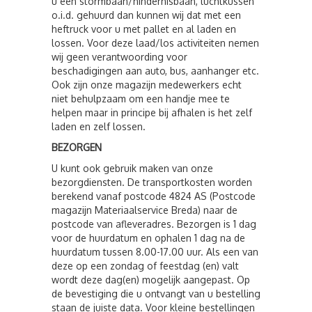
u een stormbaan/hindernisbaan, luchtkussen
o.i.d. gehuurd dan kunnen wij dat met een
heftruck voor u met pallet en al laden en
lossen. Voor deze laad/los activiteiten nemen
wij geen verantwoording voor
beschadigingen aan auto, bus, aanhanger etc.
Ook zijn onze magazijn medewerkers echt
niet behulpzaam om een handje mee te
helpen maar in principe bij afhalen is het zelf
laden en zelf lossen.
BEZORGEN
U kunt ook gebruik maken van onze
bezorgdiensten. De transportkosten worden
berekend vanaf postcode 4824 AS (Postcode
magazijn Materiaalservice Breda) naar de
postcode van afleveradres. Bezorgen is 1 dag
voor de huurdatum en ophalen 1 dag na de
huurdatum tussen 8.00-17.00 uur. Als een van
deze op een zondag of feestdag (en) valt
wordt deze dag(en) mogelijk aangepast. Op
de bevestiging die u ontvangt van u bestelling
staan de juiste data. Voor kleine bestellingen