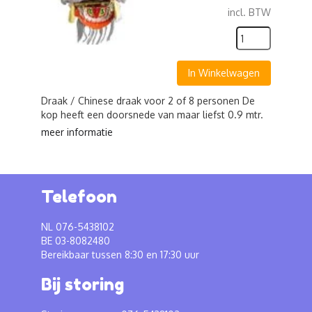
incl. BTW
In Winkelwagen
Draak / Chinese draak voor 2 of 8 personen De
kop heeft een doorsnede van maar liefst 0.9 mtr.
meer informatie
Telefoon
NL 076-5438102
BE 03-8082480
Bereikbaar tussen 8:30 en 17:30 uur
Bij storing