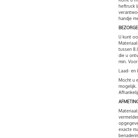
heftruck 
verantwoo
handje me
BEZORGE
U kunt o
Materiaal
tussen 8.
die u ont
min. Voor
Laad- en 
Mocht u e
mogelijk.
Afhankeli
AFMETING
Materiaal
vermelden
opgegeven
exacte ma
benaderin