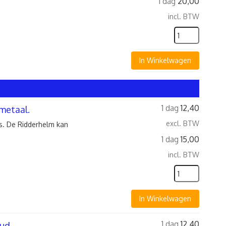
1 dag
20,00
incl. BTW
In Winkelwagen
1 dag
12,40
metaal.
excl. BTW
s. De Ridderhelm kan
1 dag
15,00
incl. BTW
In Winkelwagen
1 dag
12,40
oud