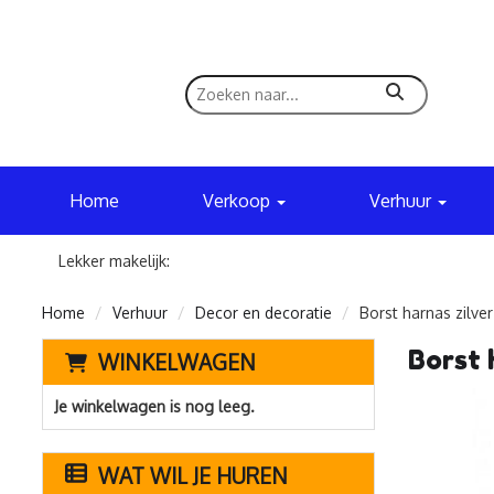
zoeken
Home
Verkoop
Verhuur
Lekker makelijk:
Home
Verhuur
Decor en decoratie
Borst harnas zilve
Borst 
WINKELWAGEN
Je winkelwagen is nog leeg.
WAT WIL JE HUREN