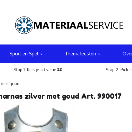
Sport en Spel
Themafeesten
Ove
Stap 1. Kies je attractie 🏰
Stap 2. Pick 
r met goud
harnas zilver met goud Art. 990017