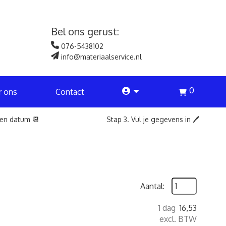
Bel ons gerust:
076-5438102
info@materiaalservice.nl
0
account
r ons
Contact
een datum 📆
Stap 3. Vul je gegevens in 🖊️
Aantal:
1 dag
16,53
excl. BTW