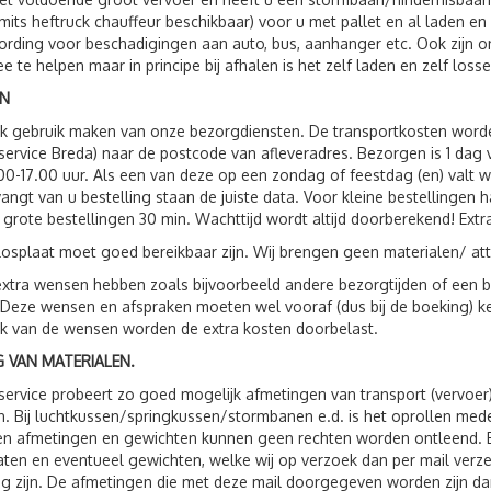
(mits heftruck chauffeur beschikbaar) voor u met pallet en al laden e
rding voor beschadigingen aan auto, bus, aanhanger etc. Ook zijn
e te helpen maar in principe bij afhalen is het zelf laden en zelf losse
N
ok gebruik maken van onze bezorgdiensten. De transportkosten wor
service Breda) naar de postcode van afleveradres. Bezorgen is 1 da
00-17.00 uur. Als een van deze op een zondag of feestdag (en) valt 
vangt van u bestelling staan de juiste data. Voor kleine bestellingen 
 grote bestellingen 30 min. Wachttijd wordt altijd doorberekend! Extr
losplaat moet goed bereikbaar zijn. Wij brengen geen materialen/ att
xtra wensen hebben zoals bijvoorbeeld andere bezorgtijden of een be
 Deze wensen en afspraken moeten wel vooraf (dus bij de boeking) 
jk van de wensen worden de extra kosten doorbelast.
 VAN MATERIALEN.
service probeert zo goed mogelijk afmetingen van transport (vervoer
. Bij luchtkussen/springkussen/stormbanen e.d. is het oprollen me
 afmetingen en gewichten kunnen geen rechten worden ontleend. Bij 
ten en eventueel gewichten, welke wij op verzoek dan per mail verzen
g zijn. De afmetingen die met deze mail doorgegeven worden zijn dan