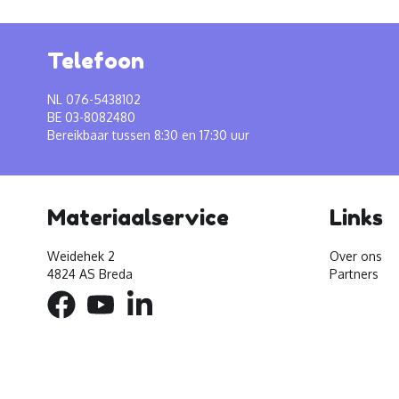
Telefoon
NL 076-5438102
BE 03-8082480
Bereikbaar tussen 8:30 en 17:30 uur
Materiaalservice
Links
Weidehek 2
Over ons
4824 AS Breda
Partners