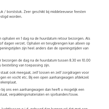
uk / borststuk. Zeer geschikt bij middeleeuwse feesten
estigd worden.
um ophalen en 1 dag na de huurdatum retour bezorgen. Als
of dagen verzet. Ophalen en terugbrengen kan alleen op
eningstijden zijn heel anders dan de openingstijden van
ur bezorgen de dag na de huurdatum tussen 8.30 en 10.00
u bestelling van toepassing zijn.
st staat ook meegaat, zelf lossen en zelf zorgdragen voor
egen en vocht etc. Bij een open aanhangwagen afdekzeil
tekenplaat.
u bij ons een aanhangwagen dan heeft u mogelijk een
plaat, verpakkingsmaterialen en sjorbanden/touw.
luchtkussen o.i.d. gehuurd dan kunnen wij dat met een