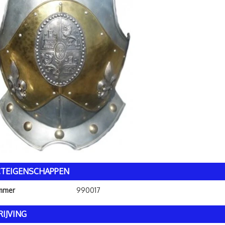
TEIGENSCHAPPEN
ummer
990017
IJVING