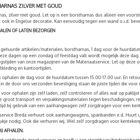
ARNAS ZILVER MET GOUD
nas, zilver met goud. Let op is een borstharnas dus alleen een voorst
 ook in Engelse decoratie. Kan eenvoudig tegen een wand o.i.d. bev
HALEN OF LATEN BEZORGEN
 gehuurde artikelen/materialen, borstharnas, 1 dag voor de huurdat
eze dagen op een zondag of feestdag valt wordt mogelijk deze dag 
gstijden van onze magazijnen van de Materiaalservice. Let op deze op
tkleding en kantoortijden.
s ophalen de dag voor de huurdatum tussen 15.00-17.00 uur. En reto
 in de door ons verzonden bevestiging staan de juiste tijden die voor 
 voor ophalen zijn zelf laden, zelf controleren of alles wat op paklij
 groot transport en verpakkingsmaterialen tegen beschadigingen, r
ltijd bij gebruik van een aanhangwagen zelf zorgdragen voor een ken
service Breda verhuurt ook aanhangwagens, spanbanden e.d. Huurt 
ukje nodig. Ook die verhuren wij. Wel zelf zorgdragen voor kenteken
IJ AFHALEN.
t voldoende groot vervoer en heeft u een stormbaan/hindernisbaan, 