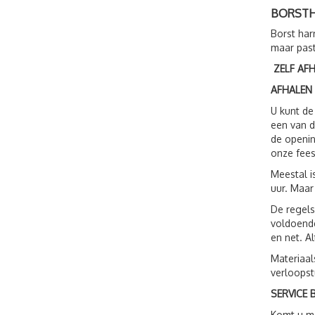
BORSTH
Borst har
maar past
ZELF AF
AFHALEN
U kunt de
een van d
de openin
onze fees
Meestal i
uur. Maar
De regels
voldoende
en net. A
Materiaal
verloopst
SERVICE B
Komt u me