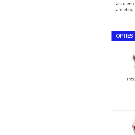
als u een
afmeting 
OPTIES
mee