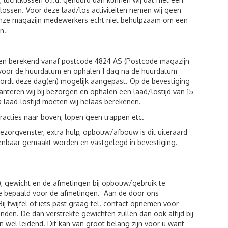
n lossen. Voor deze laad/los activiteiten nemen wij geen
 onze magazijn medewerkers echt niet behulpzaam om een
n.
den berekend vanaf postcode 4824 AS (Postcode magazijn
g voor de huurdatum en ophalen 1 dag na de huurdatum
wordt deze dag(en) mogelijk aangepast. Op de bevestiging
hanteren wij bij bezorgen en ophalen een laad/lostijd van 15
a laad-lostijd moeten wij helaas berekenen.
racties naar boven, lopen geen trappen etc.
zorgvenster, extra hulp, opbouw/afbouw is dit uiteraard
kenbaar gemaakt worden en vastgelegd in bevestiging.
), gewicht en de afmetingen bij opbouw/gebruik te
de bepaald voor de afmetingen. Aan de door ons
twijfel of iets past graag tel. contact opnemen voor
den. De dan verstrekte gewichten zullen dan ook altijd bij
 wel leidend. Dit kan van groot belang zijn voor u want