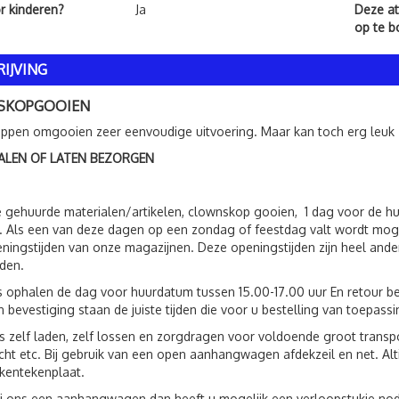
or kinderen?
Ja
Deze att
op te 
IJVING
SKOPGOOIEN
pen omgooien zeer eenvoudige uitvoering. Maar kan toch erg leuk zi
ALEN OF LATEN BEZORGEN
 gehuurde materialen/artikelen, clownskop gooien, 1 dag voor de h
 Als een van deze dagen op een zondag of feestdag valt wordt moge
ningstijden van onze magazijnen. Deze openingstijden zijn heel ande
jden.
s ophalen de dag voor huurdatum tussen 15.00-17.00 uur En retour be
 bevestiging staan de juiste tijden die voor u bestelling van toepassin
s zelf laden, zelf lossen en zorgdragen voor voldoende groot trans
ht etc. Bij gebruik van een open aanhangwagen afdekzeil en net. Al
kentekenplaat.
ij ons een aanhangwagen dan heeft u mogelijk een verloopstukje nod