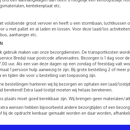
gsmaterialen, kentekenplaat etc.
t voldoende groot vervoer en heeft u een stormbaan, luchtkussen o.
oor u met pallet en al laden en lossen. Voor deze laad/los activite
 bus, aanhanger etc.
N
ok gebruik maken van onze bezorgdiensten. De transportkosten wor
service Breda) naar postcode afleveradres. Bezorgen is 1 dag voor 
7.00 uur. Als een van deze dagen op een zondag of feestdag valt wo
imaal 1 persoon hulp aanwezig te zijn. Bij grote bestelling 2 of mee
a en tijden die voor u bestelling van toepassing zijn.
ne bestellingen hanteren wij bij bezorgen en ophalen een laad/lostijd
ijd berekend! Extra laad-lostijd moeten wij helaas berekenen.
os plaats moet goed bereikbaar zijn. Wij brengen geen materialen/att
xtra wensen hebben bijvoorbeeld andere bezorgtijden of een bezorgven
f bij de opdracht kenbaar gemaakt worden en daar worden, afhankeli