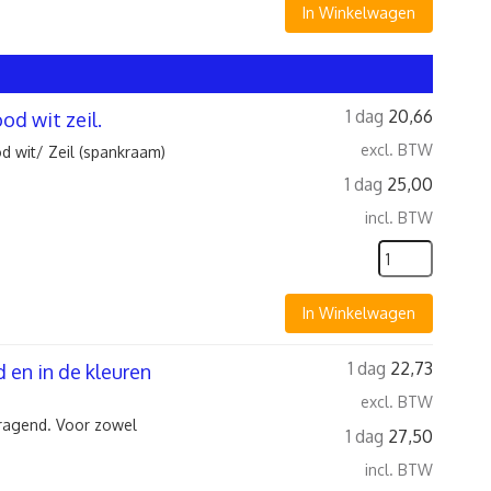
In Winkelwagen
1 dag
20,66
d wit zeil.
excl. BTW
 wit/ Zeil (spankraam)
1 dag
25,00
incl. BTW
In Winkelwagen
1 dag
22,73
 en in de kleuren
excl. BTW
tragend. Voor zowel
1 dag
27,50
incl. BTW