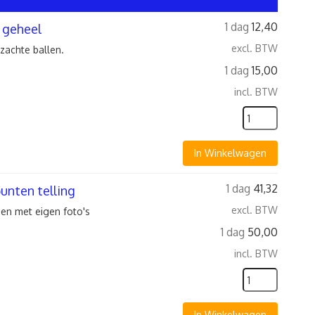
1 dag
12,40
k geheel
excl. BTW
zachte ballen.
1 dag
15,00
incl. BTW
In Winkelwagen
1 dag
41,32
unten telling
excl. BTW
en met eigen foto's
1 dag
50,00
incl. BTW
In Winkelwagen