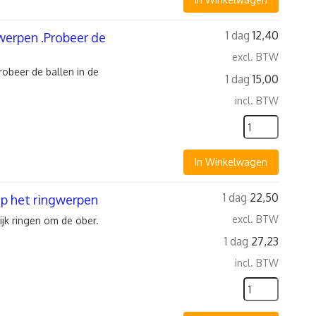
1 dag
12,40
werpen .Probeer de
excl. BTW
obeer de ballen in de
1 dag
15,00
incl. BTW
In Winkelwagen
1 dag
22,50
 op het ringwerpen
excl. BTW
jk ringen om de ober.
1 dag
27,23
incl. BTW