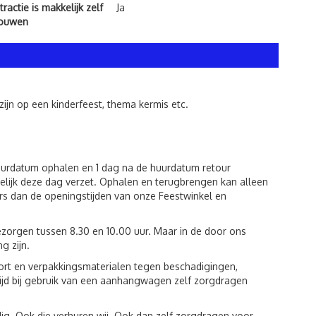
ractie is makkelijk zelf
Ja
bouwen
jn op een kinderfeest, thema kermis etc.
uurdatum ophalen en 1 dag na de huurdatum retour
lijk deze dag verzet. Ophalen en terugbrengen kan alleen
rs dan de openingstijden van onze Feestwinkel en
zorgen tussen 8.30 en 10.00 uur. Maar in de door ons
g zijn.
port en verpakkingsmaterialen tegen beschadigingen,
tijd bij gebruik van een aanhangwagen zelf zorgdragen
ig. Ook die verhuren wij. Ook dan zelf zorgdragen voor