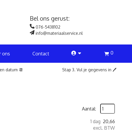
Bel ons gerust:
076-5438102
info@materiaalservice.nl
0
account
r ons
Contact
een datum 📆
Stap 3. Vul je gegevens in 🖊️
Aantal:
1 dag
20,66
excl. BTW