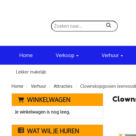
zoeken
Home
Verkoop
Verhuur
Lekker makelijk:
Home
Verhuur
Attracties
Clownskopgooien (eenvoudi
Clowns
WINKELWAGEN
Je winkelwagen is nog leeg.
WAT WIL JE HUREN