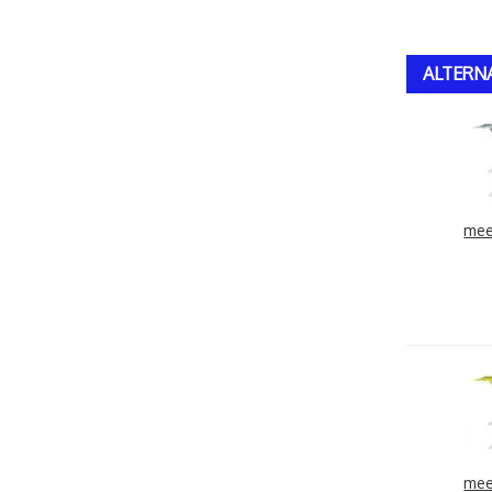
ALTERN
mee
mee