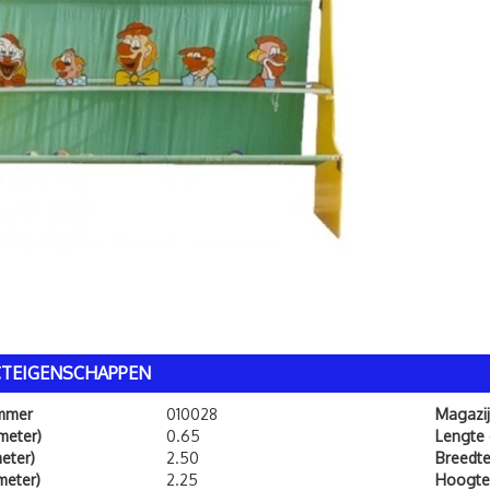
TEIGENSCHAPPEN
ummer
010028
Magazij
meter)
0.65
Lengte
eter)
2.50
Breedt
meter)
2.25
Hoogte