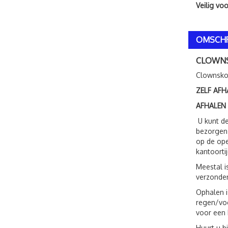
Veilig vo
OMSCHR
CLOWN
Clownskop
ZELF AFH
AFHALEN
U kunt de
bezorgen.
op de ope
kantoorti
Meestal i
verzonden
Ophalen i
regen/voc
voor een 
Huurt u b