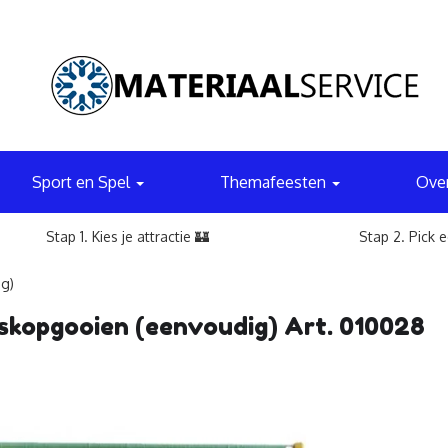
Sport en Spel
Themafeesten
Ove
Stap 1. Kies je attractie 🏰
Stap 2. Pick 
g)
kopgooien (eenvoudig) Art. 010028