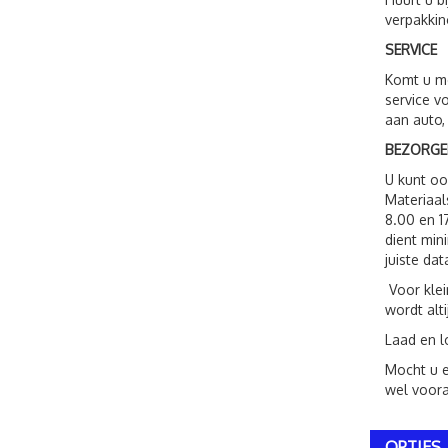
verpakkin
SERVICE
Komt u me
service v
aan auto,
BEZORGE
U kunt o
Materiaal
8.00 en 1
dient min
juiste dat
Voor klei
wordt alt
Laad en l
Mocht u e
wel voora
OPTIES