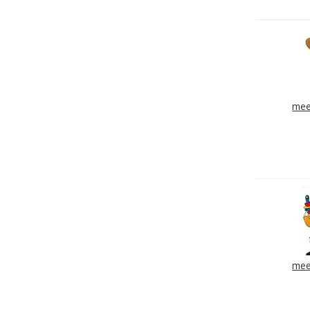
mee
mee