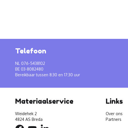
Telefoon
NL 076-5438102
BE 03-8082480
Bereikbaar tussen 8:30 en 17:30 uur
Materiaalservice
Links
Weidehek 2
Over ons
4824 AS Breda
Partners