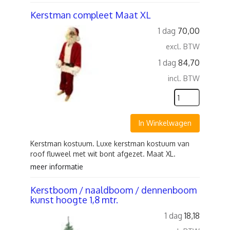
Kerstman compleet Maat XL
1 dag
70,00
excl. BTW
1 dag
84,70
incl. BTW
In Winkelwagen
Kerstman kostuum. Luxe kerstman kostuum van
roof fluweel met wit bont afgezet. Maat XL.
meer informatie
Kerstboom / naaldboom / dennenboom
kunst hoogte 1,8 mtr.
1 dag
18,18