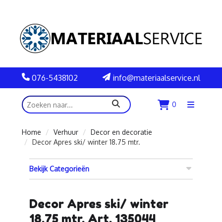
076-5438102
info@materiaalservice.nl
zoeken
0
Menu
openen
Home
Verhuur
Decor en decoratie
Decor Apres ski/ winter 18.75 mtr.
Bekijk Categorieën
Decor Apres ski/ winter
18.75 mtr. Art. 135044