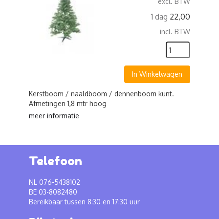
excl. BTW
1 dag
22,00
incl. BTW
In Winkelwagen
Kerstboom / naaldboom / dennenboom kunt.
Afmetingen 1,8 mtr hoog
meer informatie
Telefoon
NL 076-5438102
BE 03-8082480
Bereikbaar tussen 8:30 en 17:30 uur