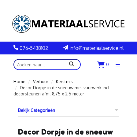
076-5438102
info@materiaalservice.nl
zoeken
0
Menu
openen
Home
Verhuur
Kerstmis
Decor Dorpje in de sneeuw met vuurwerk incl.
decorsteunen afm. 8,75 x 2,5 meter
Bekijk Categorieën
Decor Dorpje in de sneeuw