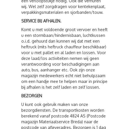
een verloopstukje nodig. Ook die verhuren
wij. Wel zelf zorgdragen voor kentekenplaat,
verpakkingsmaterialen en sjorbanden/touw.
SERVICE BIJ AFHALEN.
Komt u met voldoende groot vervoer en heeft
u een stormbaan/hindernisbaan, luchtkussen
o.i.d. gehuurd dan kunnen wij dat met een
heftruck (mits heftruck chauffeur beschikbaar)
voor u met pallet en al laden en lossen. Voor
deze laad/los activiteiten nemen wij geen
verantwoording voor beschadigingen aan
auto, bus, aanhanger etc. Ook zijn onze
magazijn medewerkers echt niet behulpzaam
om een handje mee te helpen maar in principe
bij afhalen is het zelf laden en zelf lossen.
BEZORGEN
U kunt ook gebruik maken van onze
bezorgdiensten. De transportkosten worden
berekend vanaf postcode 4824 AS (Postcode
magazijn Materiaalservice Breda) naar de
postcode van afleveradres. Bezorgen is 1 dag