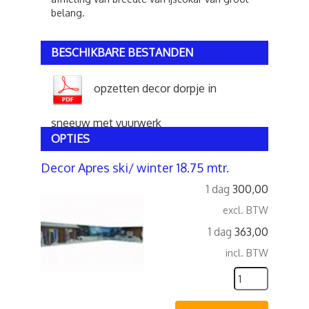
belang.
BESCHIKBARE BESTANDEN
opzetten decor dorpje in
sneeuw met vuurwerk
OPTIES
Decor Apres ski/ winter 18.75 mtr.
1 dag
300,00
excl. BTW
1 dag
363,00
incl. BTW