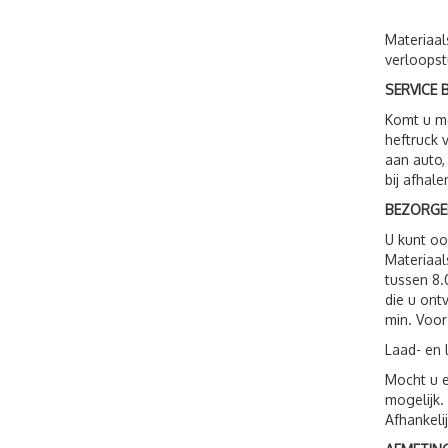
Materiaal
verloopst
SERVICE B
Komt u me
heftruck 
aan auto,
bij afhale
BEZORGE
U kunt o
Materiaal
tussen 8.
die u ont
min. Voor
Laad- en 
Mocht u e
mogelijk.
Afhankeli