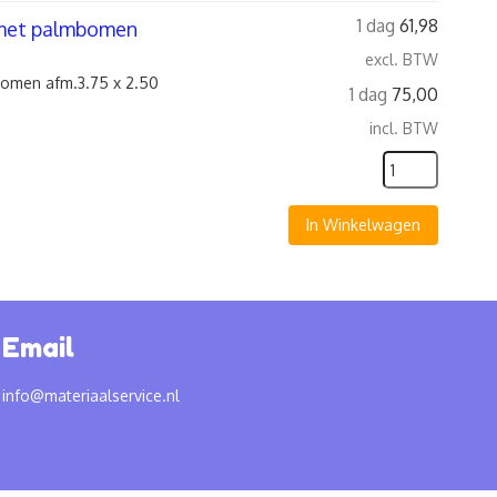
1 dag
61,98
d met palmbomen
excl. BTW
bomen afm.3.75 x 2.50
1 dag
75,00
incl. BTW
In Winkelwagen
Email
info@materiaalservice.nl