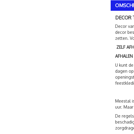
OMSCHR
DECOR 
Decor van
decor bes
zetten. V
ZELF AF
AFHALEN
U kunt de
dagen op 
openingst
feestkled
Meestal i
uur. Maar
De regels
beschadig
zorgdrage