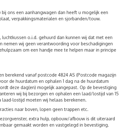
u bij ons een aanhangwagen dan heeft u mogelijk een
plaat, verpakkingsmaterialen en sjorbanden/touw.
luchtkussen o.i.d. gehuurd dan kunnen wij dat met een
eiten nemen wij geen verantwoording voor beschadigingen
behulpzaam om een handje mee te helpen maar in principe
den berekend vanaf postcode 4824 AS (Postcode magazijn
g voor de huurdatum en ophalen 1 dag na de huurdatum
wordt deze dag(en) mogelijk aangepast. Op de bevestiging
hanteren wij bij bezorgen en ophalen een laad/lostijd van 15
a laad-lostijd moeten wij helaas berekenen.
racties naar boven, lopen geen trappen etc.
zorgvenster, extra hulp, opbouw/afbouw is dit uiteraard
kenbaar gemaakt worden en vastgelegd in bevestiging.