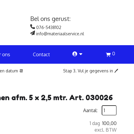
Bel ons gerust:
076-5438102
info@materiaalservice.nl
0
account
r ons
Contact
een datum 📆
Stap 3. Vul je gegevens in 🖊️
n afm. 5 x 2,5 mtr. Art. 030026
Aantal:
1 dag
100,00
excl. BTW