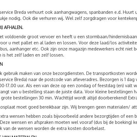
service Breda verhuurt ook aanhangwagens, spanbanden e.d. Huurt 
ukje nodig. Ook die verhuren wij. Wel zelf zorgdragen voor kenteken
IJ AFHALEN.
t voldoende groot vervoer en heeft u een stormbaan/hindernisbaan, 
voor u met pallet en al laden en lossen. Voor deze laad/los activit
 bus, aanhanger etc. Ook zijn onze magazijn medewerkers echt niet 
n is het zelf laden en zelf lossen.
N
ok gebruik maken van onze bezorgdiensten. De transportkosten wor
service Breda) naar de postcode van afleveradres. Bezorgen is 1 da
00-17.00 uur. Als een van deze op een zondag of feestdag (en) valt 
vangt van u bestelling staan de juiste data. Voor kleine bestellingen 
 grote bestellingen 30 min. Wachttijd wordt altijd doorberekend! Extr
losplaat moet goed bereikbaar zijn. Wij brengen geen materialen/ att
xtra wensen hebben zoals bijvoorbeeld andere bezorgtijden of een be
 Deze wensen en afspraken moeten wel vooraf (dus bij de boeking) 
jk van de wensen worden de extra kosten doorbelast.