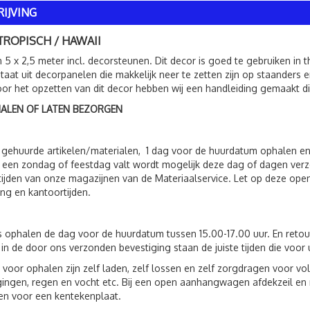
IJVING
TROPISCH / HAWAII
 5 x 2,5 meter incl. decorsteunen. Dit decor is goed te gebruiken in th
taat uit decorpanelen die makkelijk neer te zetten zijn op staanders 
oor het opzetten van dit decor hebben wij een handleiding gemaakt d
HALEN OF LATEN BEZORGEN
 gehuurde artikelen/materialen, 1 dag voor de huurdatum ophalen en
een zondag of feestdag valt wordt mogelijk deze dag of dagen verz
ijden van onze magazijnen van de Materiaalservice. Let op deze open
ing en kantoortijden.
s ophalen de dag voor de huurdatum tussen 15.00-17.00 uur. En reto
 in de door ons verzonden bevestiging staan de juiste tijden die voor 
 voor ophalen zijn zelf laden, zelf lossen en zelf zorgdragen voor 
ingen, regen en vocht etc. Bij een open aanhangwagen afdekzeil en n
n voor een kentekenplaat.