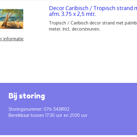
Decor Caribisch / Tropisch stran
afm. 3.75 x 2,5 mtr.
Tropisch / Caribisch decor strand met palm
meter. Incl. decorsteunen.
r informatie
Bij storing
Storingsnummer: 076-5438102
Bereikbaar tussen 17:30 uur en 21:00 uur