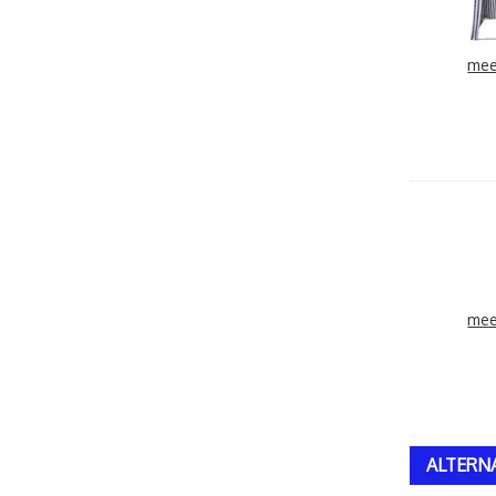
mee
mee
ALTERN