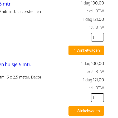
1 dag
100,00
5 mtr
excl. BTW
 mtr. incl. decorsteunen
1 dag
121,00
incl. BTW
In Winkelwagen
1 dag
100,00
 huisje 5 mtr.
excl. BTW
m. 5 x 2,5 meter. Decor
1 dag
121,00
incl. BTW
In Winkelwagen