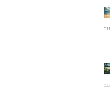
mee
mee