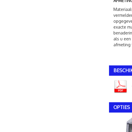
AFMETING
Materiaal
vermelden
opgegeven
exacte ma
benaderin
als u een
afmeting 
BESCHI
OPTIES