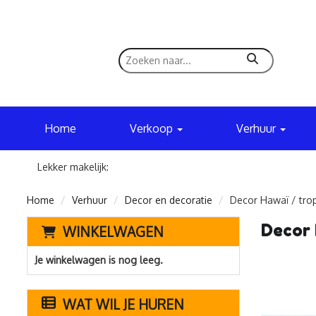
zoeken
Home
Verkoop
Verhuur
Lekker makelijk:
Home
Verhuur
Decor en decoratie
Decor Hawaï / trop
Decor 
WINKELWAGEN
Je winkelwagen is nog leeg.
WAT WIL JE HUREN