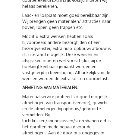
doorberekend! Extra laad-lostijd moeten wij
helaas berekenen.
Laad- en losplaat moet goed bereikbaar zijn.
Wij brengen geen materialen/ attracties naar
boven, lopen geen trappen etc.
Mocht u extra wensen hebben zoals
bijvoorbeeld andere bezorgtijden of een
bezorgvenster, extra hulp, opbouw/afbouw is
dit uiteraard mogelijk. Deze wensen en
afspraken moeten wel vooraf (dus bij de
boeking) kenbaar gemaakt worden en
vastgelegd in bevestiging. Afhankelijk van de
wensen worden de extra kosten doorbelast.
AFMETING VAN MATERIALEN.
Materiaalservice probeert zo goed mogelijk
afmetingen van transport (vervoer), gewicht
en de afmetingen bij opbouw/gebruik te
vermelden. Bij
luchtkussen/springkussen/stormbanen e.d. is
het oprollen mede bepaald voor de
afmetingen. Aan de door ons opgegeven