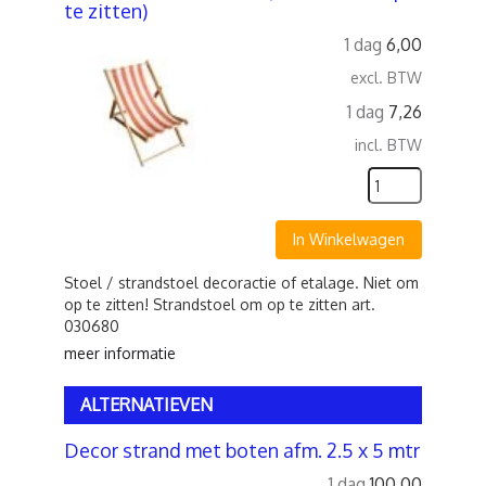
te zitten)
1 dag
6,00
excl. BTW
1 dag
7,26
incl. BTW
In Winkelwagen
Stoel / strandstoel decoractie of etalage. Niet om
op te zitten! Strandstoel om op te zitten art.
030680
meer informatie
ALTERNATIEVEN
Decor strand met boten afm. 2.5 x 5 mtr
1 dag
100,00