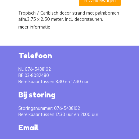
In Winkelwagen
Tropisch / Caribisch decor strand met palmbomen
afm.3.75 x 2.50 meter. Incl. decorsteunen.
meer informatie
Telefoon
NL 076-5438102
BE 03-8082480
Bereikbaar tussen 8:30 en 17:30 uur
Bij storing
Storingsnummer: 076-5438102
Bereikbaar tussen 17:30 uur en 21:00 uur
Email