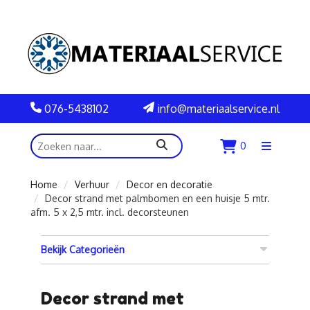
076-5438102
info@materiaalservice.nl
zoeken
0
Menu
openen
Home
Verhuur
Decor en decoratie
Decor strand met palmbomen en een huisje 5 mtr.
afm. 5 x 2,5 mtr. incl. decorsteunen
Bekijk Categorieën
Decor strand met