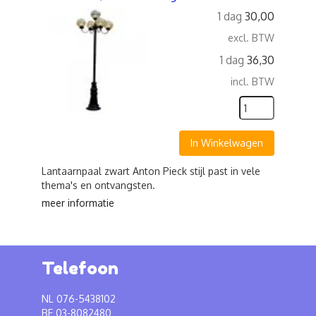
1 dag
30,00
excl. BTW
1 dag
36,30
incl. BTW
In Winkelwagen
Lantaarnpaal zwart Anton Pieck stijl past in vele
thema's en ontvangsten.
meer informatie
Telefoon
NL 076-5438102
BE 03-8082480