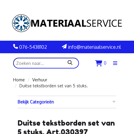
076-5438102
info@materiaalservice.nl
zoeken
0
Menu
openen
Home
Verhuur
Duitse tekstborden set van 5 stuks.
Bekijk Categorieën
Duitse tekstborden set van
5 stuks. Art.030397