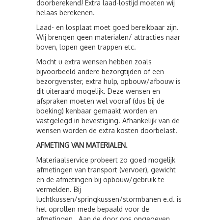
doorberekend! Extra laad-lostijd moeten wij
helaas berekenen.
Laad- en losplaat moet goed bereikbaar zijn.
Wij brengen geen materialen/ attracties naar
boven, lopen geen trappen etc.
Mocht u extra wensen hebben zoals
bijvoorbeeld andere bezorgtijden of een
bezorgvenster, extra hulp, opbouw/afbouw is
dit uiteraard mogelijk. Deze wensen en
afspraken moeten wel vooraf (dus bij de
boeking) kenbaar gemaakt worden en
vastgelegd in bevestiging. Afhankelijk van de
wensen worden de extra kosten doorbelast.
AFMETING VAN MATERIALEN.
Materiaalservice probeert zo goed mogelijk
afmetingen van transport (vervoer), gewicht
en de afmetingen bij opbouw/gebruik te
vermelden. Bij
luchtkussen/springkussen/stormbanen e.d. is
het oprollen mede bepaald voor de
afmetingen. Aan de door ons opgegeven