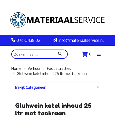
076-5438102
info@materiaalservice.nl
zoeken
0
Menu
openen
Home
Verhuur
Foodattracties
Gluhwein ketel inhoud 25 ltr met tapkraan
Bekijk Categorieën
Gluhwein ketel inhoud 25
ltr met tapkraan