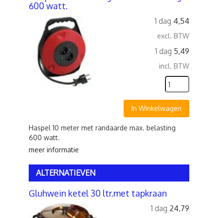
600 watt.
1 dag
4,54
excl. BTW
1 dag
5,49
incl. BTW
In Winkelwagen
Haspel 10 meter met randaarde max. belasting
600 watt.
meer informatie
ALTERNATIEVEN
Gluhwein ketel 30 ltr.met tapkraan
1 dag
24,79