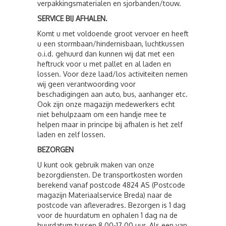
verpakkingsmaterialen en sjorbanden/touw.
SERVICE BIJ AFHALEN.
Komt u met voldoende groot vervoer en heeft
u een stormbaan/hindernisbaan, luchtkussen
o.i.d. gehuurd dan kunnen wij dat met een
heftruck voor u met pallet en al laden en
lossen. Voor deze laad/los activiteiten nemen
wij geen verantwoording voor
beschadigingen aan auto, bus, aanhanger etc.
Ook zijn onze magazijn medewerkers echt
niet behulpzaam om een handje mee te
helpen maar in principe bij afhalen is het zelf
laden en zelf lossen.
BEZORGEN
U kunt ook gebruik maken van onze
bezorgdiensten. De transportkosten worden
berekend vanaf postcode 4824 AS (Postcode
magazijn Materiaalservice Breda) naar de
postcode van afleveradres. Bezorgen is 1 dag
voor de huurdatum en ophalen 1 dag na de
huurdatum tussen 8.00-17.00 uur. Als een van