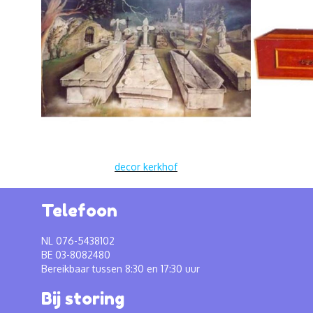
decor kerkhof
Telefoon
NL 076-5438102
BE 03-8082480
Bereikbaar tussen 8:30 en 17:30 uur
Bij storing