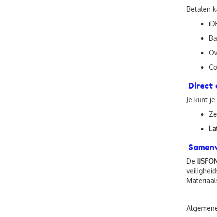
Betalen k
iD
Ba
Ov
Co
Direct 
Je kunt je
Ze
La
Samenv
De
IJSFO
veilighei
Materiaal
Algemene 