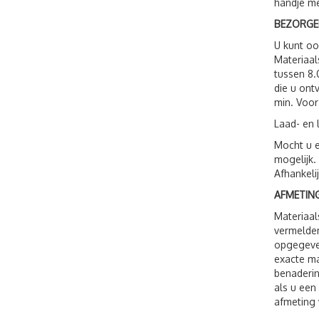
handje me
BEZORGE
U kunt o
Materiaal
tussen 8.
die u ont
min. Voor
Laad- en 
Mocht u e
mogelijk.
Afhankeli
AFMETING
Materiaal
vermelden
opgegeven
exacte ma
benaderin
als u een
afmeting 