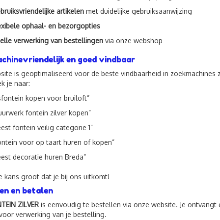
bruiksvriendelijke artikelen
met duidelijke gebruiksaanwijzing
exibele ophaal- en bezorgopties
elle verwerking van bestellingen
via onze webshop
hinevriendelijk en goed vindbaar
ite is geoptimaliseerd voor de beste vindbaarheid in zoekmachines 
k je naar:
jsfontein kopen voor bruiloft”
uurwerk fontein zilver kopen”
eest fontein veilig categorie 1”
ontein voor op taart huren of kopen”
eest decoratie huren Breda”
e kans groot dat je bij ons uitkomt!
en en betalen
NTEIN ZILVER
is eenvoudig te bestellen via onze website. Je ontvangt 
voor verwerking van je bestelling.