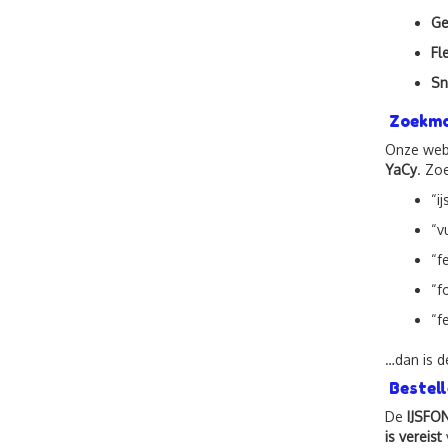
Ge
Fl
Sn
Zoekmac
Onze webs
YaCy
. Zoe
“i
“v
“f
“f
“f
…dan is d
Bestell
De
IJSFO
is vereist