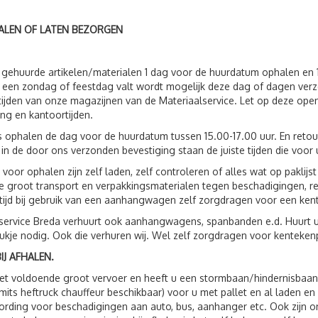
ALEN OF LATEN BEZORGEN
 gehuurde artikelen/materialen 1 dag voor de huurdatum ophalen en 
een zondag of feestdag valt wordt mogelijk deze dag of dagen verz
ijden van onze magazijnen van de Materiaalservice. Let op deze open
ing en kantoortijden.
s ophalen de dag voor de huurdatum tussen 15.00-17.00 uur. En reto
 in de door ons verzonden bevestiging staan de juiste tijden die voor 
 voor ophalen zijn zelf laden, zelf controleren of alles wat op paklij
 groot transport en verpakkingsmaterialen tegen beschadigingen, r
ltijd bij gebruik van een aanhangwagen zelf zorgdragen voor een ken
service Breda verhuurt ook aanhangwagens, spanbanden e.d. Huurt 
ukje nodig. Ook die verhuren wij. Wel zelf zorgdragen voor kenteken
IJ AFHALEN.
t voldoende groot vervoer en heeft u een stormbaan/hindernisbaan, 
(mits heftruck chauffeur beschikbaar) voor u met pallet en al laden e
rding voor beschadigingen aan auto, bus, aanhanger etc. Ook zijn