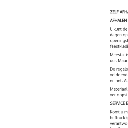
ZELF AFH
AFHALEN
U kunt de
dagen op 
openingst
feestkled
Meestal i
uur. Maar
De regels
voldoende
en net. A
Materiaal
verloopst
SERVICE B
Komt u me
heftruck 
verantwoo