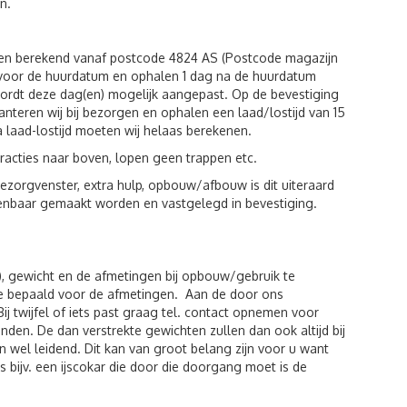
n.
den berekend vanaf postcode 4824 AS (Postcode magazijn
g voor de huurdatum en ophalen 1 dag na de huurdatum
wordt deze dag(en) mogelijk aangepast. Op de bevestiging
hanteren wij bij bezorgen en ophalen een laad/lostijd van 15
a laad-lostijd moeten wij helaas berekenen.
racties naar boven, lopen geen trappen etc.
zorgvenster, extra hulp, opbouw/afbouw is dit uiteraard
kenbaar gemaakt worden en vastgelegd in bevestiging.
), gewicht en de afmetingen bij opbouw/gebruik te
de bepaald voor de afmetingen. Aan de door ons
twijfel of iets past graag tel. contact opnemen voor
den. De dan verstrekte gewichten zullen dan ook altijd bij
 wel leidend. Dit kan van groot belang zijn voor u want
 bijv. een ijscokar die door die doorgang moet is de