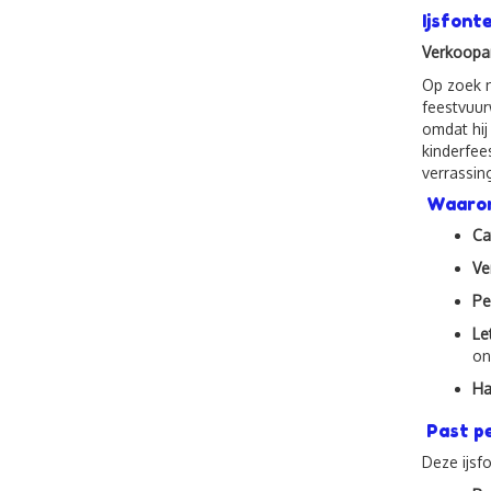
Ijsfont
Verkoopar
Op zoek n
feestvuur
omdat hij
kinderfees
verrassin
Waarom
Ca
Ve
Pe
Le
on
Ha
Past pe
Deze ijsf