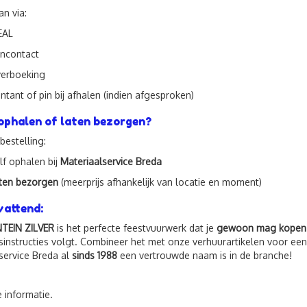
an via:
EAL
ncontact
erboeking
ntant of pin bij afhalen (indien afgesproken)
ophalen of laten bezorgen?
 bestelling:
lf ophalen bij
Materiaalservice Breda
ten bezorgen
(meerprijs afhankelijk van locatie en moment)
attend:
NTEIN ZILVER
is het perfecte feestvuurwerk dat je
gewoon mag kopen e
dsinstructies volgt. Combineer het met onze verhuurartikelen voor 
service Breda al
sinds 1988
een vertrouwde naam is in de branche!
informatie.