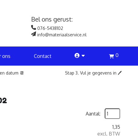
Bel ons gerust:
076-5438102
info@materiaalservice.nl
0
account
r ons
Contact
een datum 📆
Stap 3. Vul je gegevens in 🖊️
02
Aantal:
1,35
excl. BTW