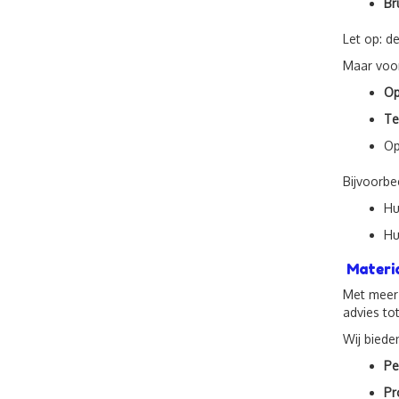
Br
Let op: d
Maar voo
Op
Te
O
Bijvoorbe
Hu
Hu
Materia
Met meer
advies tot
Wij biede
Pe
Pr