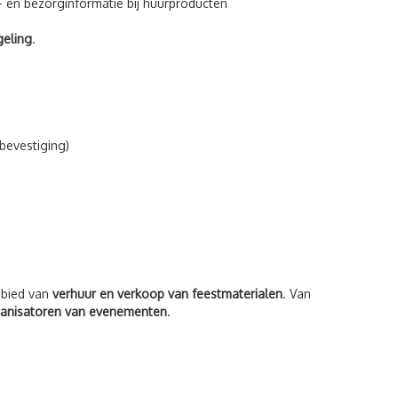
l- en bezorginformatie bij huurproducten
geling
.
bevestiging)
ebied van
verhuur en verkoop van feestmaterialen
. Van
organisatoren van evenementen
.