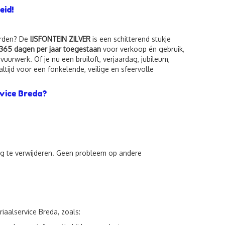
eid!
orden? De
IJSFONTEIN ZILVER
is een schitterend stukje
365 dagen per jaar toegestaan
voor verkoop én gebruik,
uurwerk. Of je nu een bruiloft, verjaardag, jubileum,
 altijd voor een fonkelende, veilige en sfeervolle
vice Breda?
stig te verwijderen. Geen probleem op andere
iaalservice Breda, zoals: