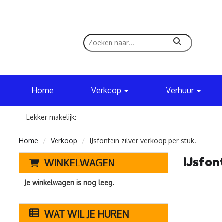
zoeken
Home
Verkoop
Verhuur
Lekker makelijk:
Home
Verkoop
IJsfontein zilver verkoop per stuk.
IJsfon
WINKELWAGEN
Je winkelwagen is nog leeg.
WAT WIL JE HUREN