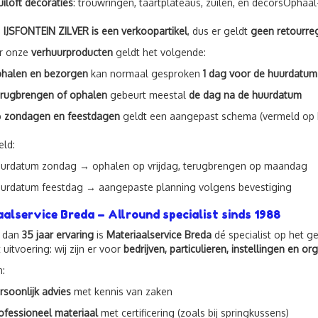
uiloft decoraties
: trouwringen, taartplateaus, zuilen, en decorsOphaa
e
IJSFONTEIN ZILVER is een verkoopartikel
, dus er geldt
geen retourre
r onze
verhuurproducten
geldt het volgende:
halen en bezorgen
kan normaal gesproken
1 dag voor de huurdatum
rugbrengen of ophalen
gebeurt meestal
de dag na de huurdatum
p
zondagen en feestdagen
geldt een aangepast schema (vermeld op 
eld:
urdatum zondag → ophalen op vrijdag, terugbrengen op maandag
urdatum feestdag → aangepaste planning volgens bevestiging
alservice Breda – Allround specialist sinds 1988
 dan
35 jaar ervaring
is
Materiaalservice Breda
dé specialist op het g
 uitvoering: wij zijn er voor
bedrijven, particulieren, instellingen en 
n:
rsoonlijk advies
met kennis van zaken
ofessioneel materiaal
met certificering (zoals bij springkussens)