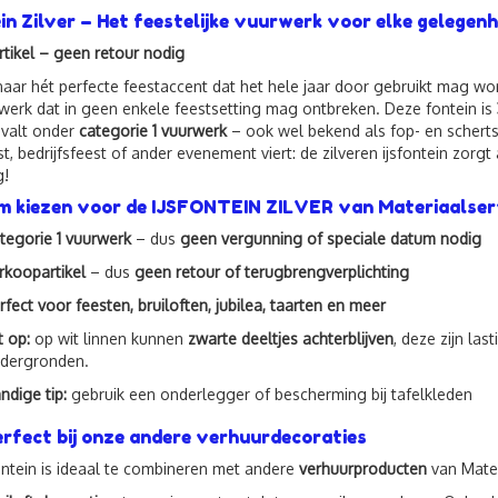
ein Zilver – Het feestelijke vuurwerk voor elke gelegenh
tikel – geen retour nodig
aar hét perfecte feestaccent dat het hele jaar door gebruikt mag w
werk dat in geen enkele feestsetting mag ontbreken. Deze fontein is
 valt onder
categorie 1 vuurwerk
– ook wel bekend als fop- en schertsv
t, bedrijfsfeest of ander evenement viert: de zilveren ijsfontein zorgt
g!
 kiezen voor de IJSFONTEIN ZILVER van Materiaalser
tegorie 1 vuurwerk
– dus
geen vergunning of speciale datum nodig
rkoopartikel
– dus
geen retour of terugbrengverplichting
rfect voor feesten, bruiloften, jubilea, taarten en meer
t op:
op wit linnen kunnen
zwarte deeltjes achterblijven
, deze zijn la
dergronden.
ndige tip:
gebruik een onderlegger of bescherming bij tafelkleden
rfect bij onze andere verhuurdecoraties
ontein is ideaal te combineren met andere
verhuurproducten
van Mater