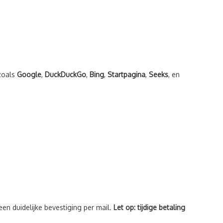
zoals
Google
,
DuckDuckGo
,
Bing
,
Startpagina
,
Seeks
, en
een duidelijke bevestiging per mail.
Let op: tijdige betaling