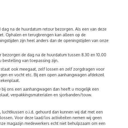
1 dag na de huurdatum retour bezorgen. Als een van deze
et. Ophalen en terugbrengen kan alleen op de
ingstijden zijn heel anders dan de openingstijden van onze
ur bezorgen de dag na de huurdatum tussen 8.30 en 10.00
u bestelling van toepassing zijn.
st staat ook meegaat, zelf lossen en zelf zorgdragen voor
egen en vocht etc. Bij een open aanhangwagen afdekzeil
tekenplaat.
u bij ons een aanhangwagen dan heeft u mogelijk een
plaat, verpakkingsmaterialen en sjorbanden/touw.
luchtkussen o.i.d. gehuurd dan kunnen wij dat met een
n lossen. Voor deze laad/los activiteiten nemen wij geen
 onze magazijn medewerkers echt niet behulpzaam om een