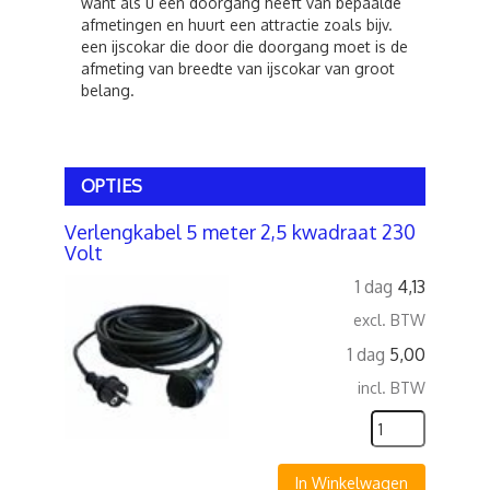
want als u een doorgang heeft van bepaalde
afmetingen en huurt een attractie zoals bijv.
een ijscokar die door die doorgang moet is de
afmeting van breedte van ijscokar van groot
belang.
OPTIES
Verlengkabel 5 meter 2,5 kwadraat 230
Volt
1 dag
4,13
excl. BTW
1 dag
5,00
incl. BTW
In Winkelwagen