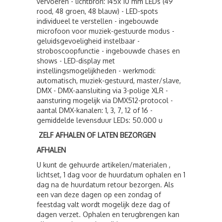
vervoeren - lichtbron: 145x 10 mm LEDs (49
rood, 48 groen, 48 blauw) - LED-spots
individueel te verstellen - ingebouwde
microfoon voor muziek-gestuurde modus -
geluidsgevoeligheid instelbaar -
stroboscoopfunctie - ingebouwde chases en
shows - LED-display met
instellingsmogelijkheden - werkmodi:
automatisch, muziek-gestuurd, master/slave,
DMX - DMX-aansluiting via 3-polige XLR -
aansturing mogelijk via DMX512-protocol -
aantal DMX-kanalen: 1, 3, 7, 12 of 16 -
gemiddelde levensduur LEDs: 50.000 u
ZELF AFHALEN OF LATEN BEZORGEN
AFHALEN
U kunt de gehuurde artikelen/materialen ,
lichtset, 1 dag voor de huurdatum ophalen en 1
dag na de huurdatum retour bezorgen. Als
een van deze dagen op een zondag of
feestdag valt wordt mogelijk deze dag of
dagen verzet. Ophalen en terugbrengen kan