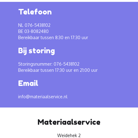
Telefoon
NL 076-5438102
BE 03-8082480
Bereikbaar tussen 8:30 en 17:30 uur
Bij storing
Storingsnummer: 076-5438102
Bereikbaar tussen 17:30 uur en 21:00 uur
Email
info@materiaalservice.nl
Materiaalservice
Weidehek 2