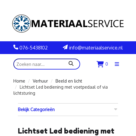
076-5438102
info@materiaalservice.nl
zoeken
0
Menu
openen
Home
Verhuur
Beeld en licht
Lichtset Led bediening met voetpedaal of via
lichtsturing
Bekijk Categorieën
Lichtset Led bediening met