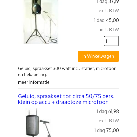
1 dag
37,19
excl. BTW
1 dag
45,00
incl. BTW
In Winkelwagen
Geluid, spraakset 300 watt incl. statief, microfoon
en bekabeling.
meer informatie
Geluid, spraakset tot circa 50/75 pers.
klein op accu + draadloze microfoon
1 dag
61,98
excl. BTW
1 dag
75,00