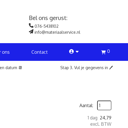
Bel ons gerust:
076-5438102
info@materiaalservice.nl
0
account
r ons
Contact
een datum 📆
Stap 3. Vul je gegevens in 🖊️
Aantal:
1 dag
24,79
excl. BTW