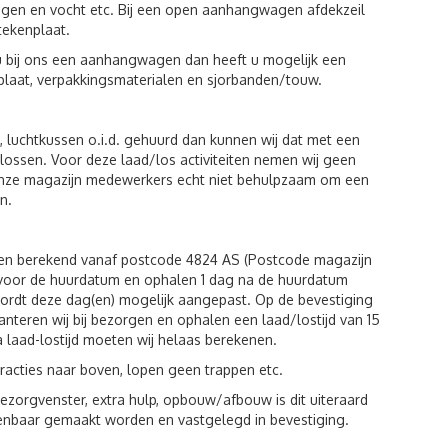
egen en vocht etc. Bij een open aanhangwagen afdekzeil
tekenplaat.
u bij ons een aanhangwagen dan heeft u mogelijk een
plaat, verpakkingsmaterialen en sjorbanden/touw.
luchtkussen o.i.d. gehuurd dan kunnen wij dat met een
n lossen. Voor deze laad/los activiteiten nemen wij geen
 onze magazijn medewerkers echt niet behulpzaam om een
n.
den berekend vanaf postcode 4824 AS (Postcode magazijn
g voor de huurdatum en ophalen 1 dag na de huurdatum
wordt deze dag(en) mogelijk aangepast. Op de bevestiging
hanteren wij bij bezorgen en ophalen een laad/lostijd van 15
a laad-lostijd moeten wij helaas berekenen.
racties naar boven, lopen geen trappen etc.
zorgvenster, extra hulp, opbouw/afbouw is dit uiteraard
kenbaar gemaakt worden en vastgelegd in bevestiging.