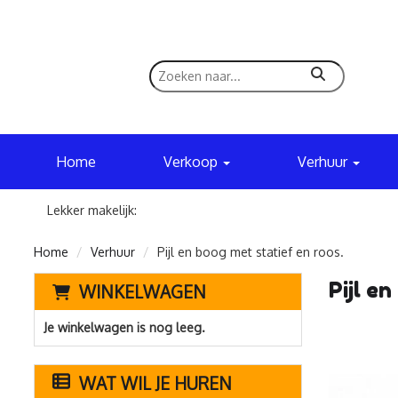
zoeken
Home
Verkoop
Verhuur
Lekker makelijk:
Home
Verhuur
Pijl en boog met statief en roos.
Pijl e
WINKELWAGEN
Je winkelwagen is nog leeg.
WAT WIL JE HUREN