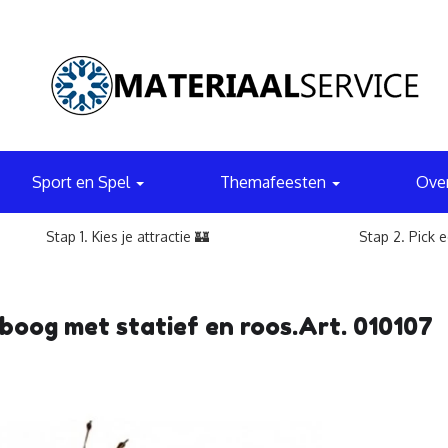
Sport en Spel
Themafeesten
Ove
Stap 1. Kies je attractie 🏰
Stap 2. Pick 
n boog met statief en roos.Art. 010107