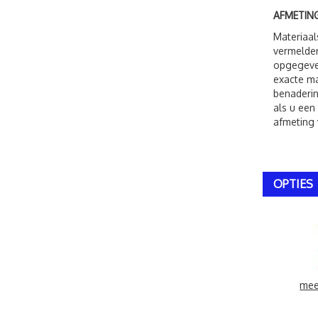
AFMETING
Materiaal
vermelden
opgegeven
exacte ma
benaderin
als u een
afmeting 
OPTIES
mee