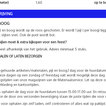
meter)
1.60
op te 
IJVING
 BOOG
jl en boog wordt op de roos geschoten. Er wordt 1 pijl ( per boog) bij
l slijten snel. Ook de punt wordt bot.
ijlen moet ik extra bijkopen voor een feest?
heel afhankelijk van het gebruik. Advies minimaal 5 stuks.
HALEN OF LATEN BEZORGEN
 gehuurde artikelen/materialen, pijl en boog,1 dag voor de huurdatu
eze dagen op een zondag of feestdag valt wordt mogelijk deze dag 
gstijden van onze magazijnen van de Materiaalservice. Let op deze op
tkleding en kantoortijden.
s ophalen de dag voor de huurdatum tussen 15.00-17.00 uur. En reto
 in de door ons verzonden bevestiging staan de juiste tijden die voor 
 voor ophalen zijn zelf laden, zelf controleren of alles wat op paklij