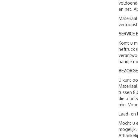
voldoende
en net. A
Materiaal
verloopst
SERVICE B
Komt u me
heftruck 
verantwoo
handje me
BEZORGE
U kunt o
Materiaal
tussen 8.
die u ont
min. Voor
Laad- en 
Mocht u e
mogelijk.
Afhankeli