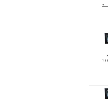
mee
mee