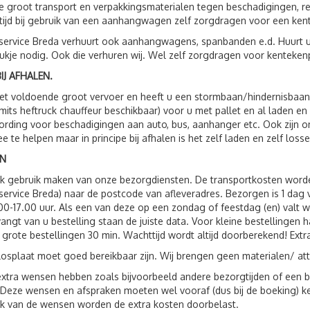
 groot transport en verpakkingsmaterialen tegen beschadigingen, r
ltijd bij gebruik van een aanhangwagen zelf zorgdragen voor een ken
service Breda verhuurt ook aanhangwagens, spanbanden e.d. Huurt 
ukje nodig. Ook die verhuren wij. Wel zelf zorgdragen voor kenteken
IJ AFHALEN.
t voldoende groot vervoer en heeft u een stormbaan/hindernisbaan, 
(mits heftruck chauffeur beschikbaar) voor u met pallet en al laden e
rding voor beschadigingen aan auto, bus, aanhanger etc. Ook zijn
e te helpen maar in principe bij afhalen is het zelf laden en zelf losse
N
ok gebruik maken van onze bezorgdiensten. De transportkosten wor
service Breda) naar de postcode van afleveradres. Bezorgen is 1 da
00-17.00 uur. Als een van deze op een zondag of feestdag (en) valt 
vangt van u bestelling staan de juiste data. Voor kleine bestellingen 
 grote bestellingen 30 min. Wachttijd wordt altijd doorberekend! Extr
losplaat moet goed bereikbaar zijn. Wij brengen geen materialen/ att
xtra wensen hebben zoals bijvoorbeeld andere bezorgtijden of een be
 Deze wensen en afspraken moeten wel vooraf (dus bij de boeking) 
jk van de wensen worden de extra kosten doorbelast.