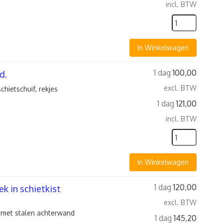
incl. BTW
In Winkelwagen
1 dag
100,00
d.
excl. BTW
chietschuif, rekjes
1 dag
121,00
incl. BTW
In Winkelwagen
1 dag
120,00
k in schietkist
excl. BTW
t met stalen achterwand
1 dag
145,20