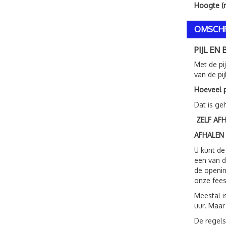
Hoogte (
OMSCHR
PIJL EN
Met de pi
van de pij
Hoeveel p
Dat is ge
ZELF AF
AFHALEN
U kunt de
een van d
de openin
onze fees
Meestal i
uur. Maar
De regels