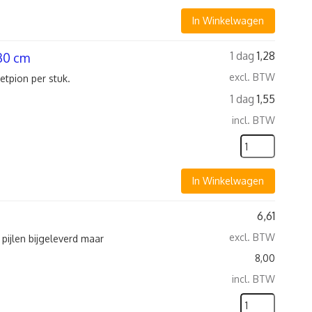
In Winkelwagen
1 dag
1,28
30 cm
excl. BTW
etpion per stuk.
1 dag
1,55
incl. BTW
In Winkelwagen
6,61
excl. BTW
 pijlen bijgeleverd maar
8,00
incl. BTW