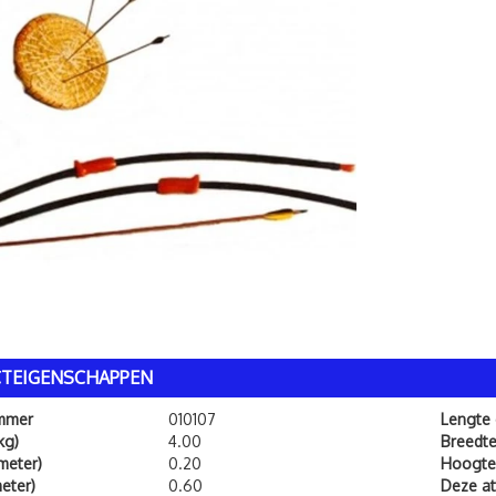
TEIGENSCHAPPEN
ummer
010107
Lengte
kg)
4.00
Breedt
meter)
0.20
Hoogte
eter)
0.60
Deze att