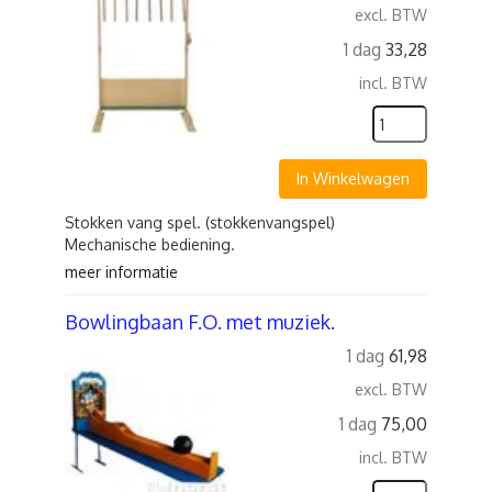
excl. BTW
1 dag
33,28
incl. BTW
In Winkelwagen
Stokken vang spel. (stokkenvangspel)
Mechanische bediening.
meer informatie
Bowlingbaan F.O. met muziek.
1 dag
61,98
excl. BTW
1 dag
75,00
incl. BTW