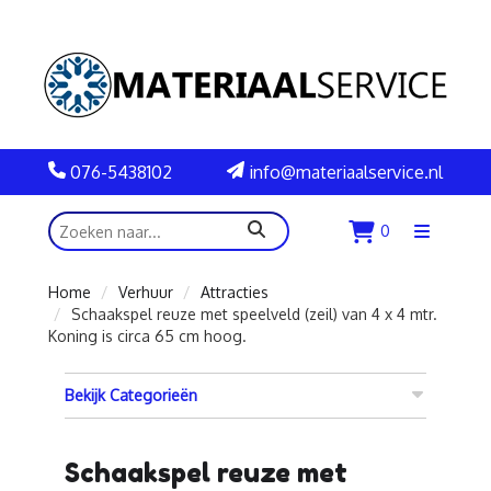
076-5438102
info@materiaalservice.nl
zoeken
0
Menu
openen
Home
Verhuur
Attracties
Schaakspel reuze met speelveld (zeil) van 4 x 4 mtr.
Koning is circa 65 cm hoog.
Bekijk Categorieën
Schaakspel reuze met