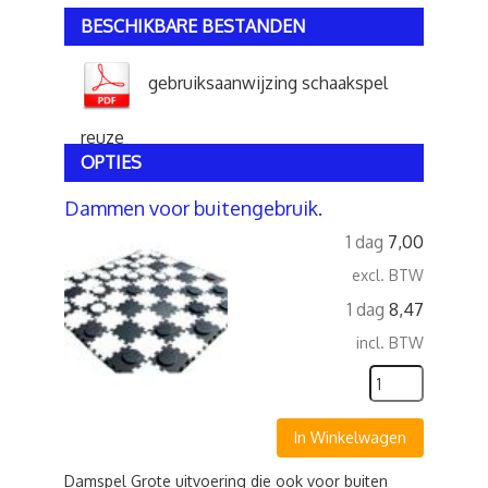
BESCHIKBARE BESTANDEN
gebruiksaanwijzing schaakspel
reuze
OPTIES
Dammen voor buitengebruik.
1 dag
7,00
excl. BTW
1 dag
8,47
incl. BTW
In Winkelwagen
Damspel Grote uitvoering die ook voor buiten