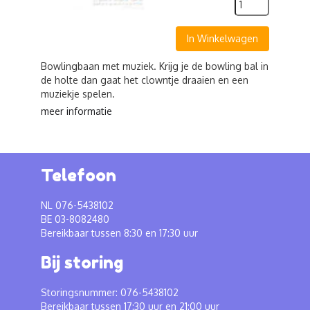
In Winkelwagen
Bowlingbaan met muziek. Krijg je de bowling bal in
de holte dan gaat het clowntje draaien en een
muziekje spelen.
meer informatie
Telefoon
NL 076-5438102
BE 03-8082480
Bereikbaar tussen 8:30 en 17:30 uur
Bij storing
Storingsnummer: 076-5438102
Bereikbaar tussen 17:30 uur en 21:00 uur