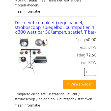
Moving Heads maar heeft net wat andere
mogelijkheden.
meer informatie
Disco Set compleet ( regelpaneel,
stroboscoop, spiegelbol, puntspot en 4
x 300 watt par 56 lampen, statief, T bar)
1 dag
60,00
excl. BTW
1 dag
72,60
incl. BTW
In Winkelwagen
Complete disco set. Bestaande uit licht /
stroboscoop / spiegelbol / puntspot / statieven.
meer informatie