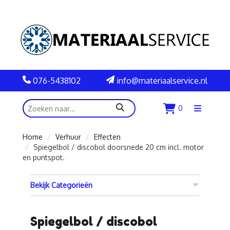
076-5438102
info@materiaalservice.nl
zoeken
0
Menu
openen
Home
Verhuur
Effecten
Spiegelbol / discobol doorsnede 20 cm incl. motor
en puntspot.
Bekijk Categorieën
Spiegelbol / discobol