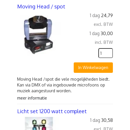
Moving Head / spot
1 dag
24,79
excl. BTW
1 dag
30,00
incl. BTW
In Winkelwagen
Moving Head /spot die vele mogelijkheden biedt.
Kan via DMX of via ingebouwde microfoons op
muziek aangestuurd worden.
meer informatie
Licht set 1200 watt compleet
1 dag
30,58
excl. BTW