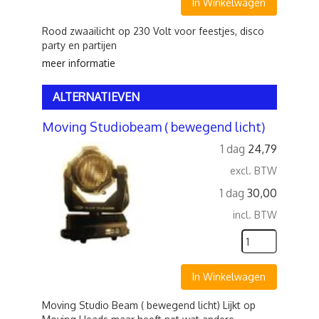
In Winkelwagen
Rood zwaailicht op 230 Volt voor feestjes, disco
party en partijen
meer informatie
ALTERNATIEVEN
Moving Studiobeam ( bewegend licht)
1 dag
24,79
excl. BTW
1 dag
30,00
incl. BTW
In Winkelwagen
Moving Studio Beam ( bewegend licht) Lijkt op