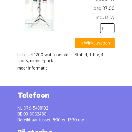
1 dag
37,00
incl. BTW
In Winkelwagen
Licht set 1200 watt compleet. Statief, T-bar, 4
spots, dimmerpack
meer informatie
Telefoon
NL 076-5438102
BE 03-8082480
Bereikbaar tussen 8:30 en 17:30 uur