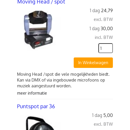
Moving Head / spot
1 dag
24,79
excl. BTW
1 dag
30,00
incl. BTW
In Winkelwagen
Moving Head /spot die vele mogelijkheden biedt.
Kan via DMX of via ingebouwde microfoons op
muziek aangestuurd worden.
meer informatie
Puntspot par 36
1 dag
5,00
excl. BTW