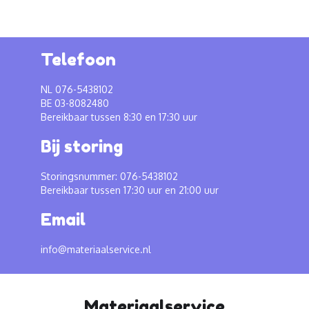
Telefoon
NL 076-5438102
BE 03-8082480
Bereikbaar tussen 8:30 en 17:30 uur
Bij storing
Storingsnummer: 076-5438102
Bereikbaar tussen 17:30 uur en 21:00 uur
Email
info@materiaalservice.nl
Materiaalservice