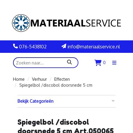
076-5438102
info@materiaalservice.nl
zoeken
0
Menu
openen
Home
Verhuur
Effecten
Spiegelbol /discobol doorsnede 5 cm
Bekijk Categorieën
Spiegelbol /discobol
doorsnede 5 cm Art.050065