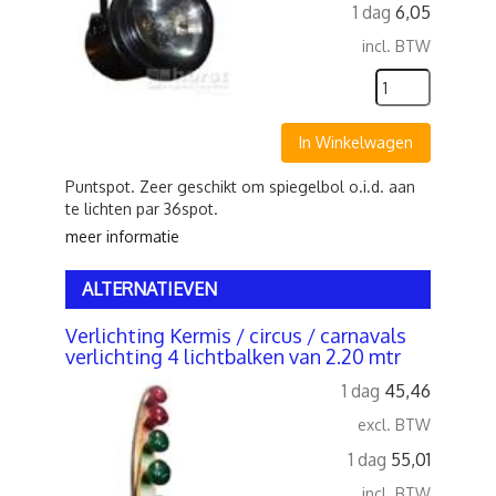
1 dag
6,05
incl. BTW
In Winkelwagen
Puntspot. Zeer geschikt om spiegelbol o.i.d. aan
te lichten par 36spot.
meer informatie
ALTERNATIEVEN
Verlichting Kermis / circus / carnavals
verlichting 4 lichtbalken van 2.20 mtr
1 dag
45,46
excl. BTW
1 dag
55,01
incl. BTW