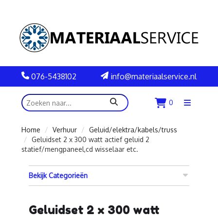
076-5438102
info@materiaalservice.nl
zoeken
0
Menu
openen
Home
Verhuur
Geluid/elektra/kabels/truss
Geluidset 2 x 300 watt actief geluid 2
statief/mengpaneel,cd wisselaar etc.
Bekijk Categorieën
Geluidset 2 x 300 watt