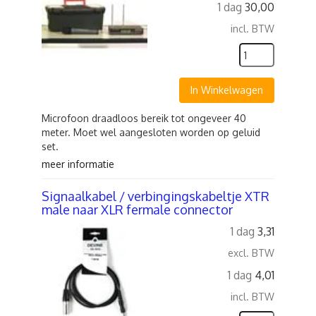
1 dag
30,00
incl. BTW
In Winkelwagen
Microfoon draadloos bereik tot ongeveer 40
meter. Moet wel aangesloten worden op geluid
set.
meer informatie
Signaalkabel / verbingingskabeltje XTR
male naar XLR fermale connector
1 dag
3,31
excl. BTW
1 dag
4,01
incl. BTW