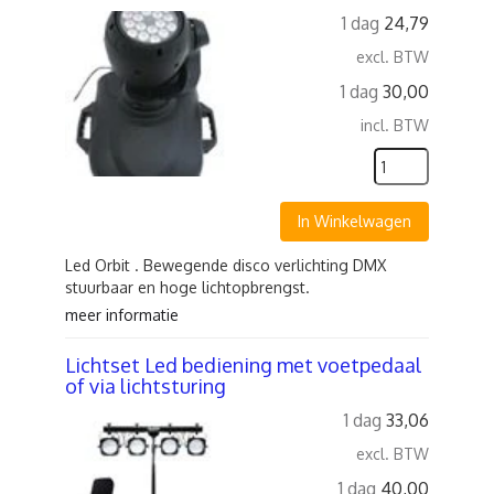
1 dag
24,79
excl. BTW
1 dag
30,00
incl. BTW
In Winkelwagen
Led Orbit . Bewegende disco verlichting DMX
stuurbaar en hoge lichtopbrengst.
meer informatie
Lichtset Led bediening met voetpedaal
of via lichtsturing
1 dag
33,06
excl. BTW
1 dag
40,00