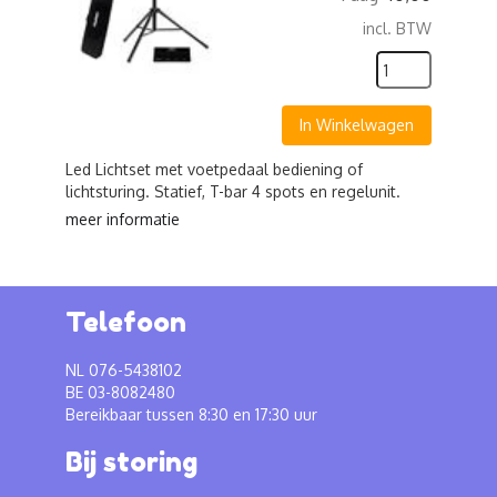
incl. BTW
In Winkelwagen
Led Lichtset met voetpedaal bediening of
lichtsturing. Statief, T-bar 4 spots en regelunit.
meer informatie
Telefoon
NL 076-5438102
BE 03-8082480
Bereikbaar tussen 8:30 en 17:30 uur
Bij storing